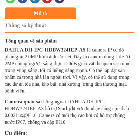
Mô tả
Thông số kỹ thuật
Tổng quan về sản phẩm
DAHUA DH-IPC-HDBW3241EP-AS
là camera IP có độ
phân giải 2.0MP hình ảnh sắc nét. Đây là camera dòng Lile Ai
2MP chống ngược sáng thực 120dB giúp vật thể quan sát rõ nét
trong vùng sáng, tối có luồng sáng mạnh. Có thể lắp đặt sản
phẩm cả trong nhà lẫn ngoài trời. Vì vậy, có thể sử dụng trong
các dự án tòa nhà, kho bãi, nhà xưởng, trung tâm thương mại,
bệnh viện,…
Camera quan sát
hồng ngoại DAHUA DH-IPC-
HDBW3241EP-AS hỗ trợ Starlight với độ nhạy sáng cực thấp
0.002Lux@F1.6. Camera có tuổi thọ cao bởi có hỗ trợ chống
nước IP67, chống va đập IK10.
Ưu điểm: