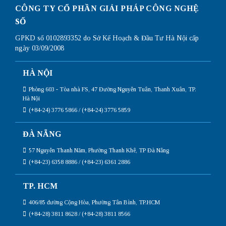
CÔNG TY CỔ PHẦN GIẢI PHÁP CÔNG NGHỆ
SỐ
GPKD số 0102893352 do Sở Kế Hoạch & Đầu Tư Hà Nội cấp
ngày 03/09/2008
HÀ NỘI
Phòng 603 - Tòa nhà FS, 47 Đường Nguyễn Tuân, Thanh Xuân, TP.
Hà Nội
(+84-24) 3776 5866 / (+84-24) 3776 5859
ĐÀ NẴNG
57 Nguyễn Thanh Năm, Phường Thanh Khê, TP Đà Nẵng
(+84-23) 6358 8886 / (+84-23) 6361 2886
TP. HCM
406/85 đường Cộng Hòa, Phường Tân Bình, TP.HCM
(+84-28) 3811 8628 / (+84-28) 3811 8566