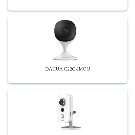
DAHUA C22C-IMOU