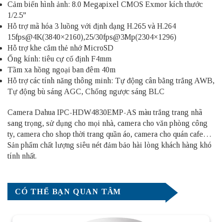
Cảm biến hình ảnh: 8.0 Megapixel CMOS Exmor kích thước
1/2.5”
Hỗ trợ mã hóa 3 luồng với định dạng H.265 và H.264
15fps@4K(3840×2160),25/30fps@3Mp(2304×1296)
Hỗ trợ khe cắm thẻ nhớ MicroSD
Ống kính: tiêu cự cố định F4mm
Tầm xa hồng ngoại ban đêm 40m
Hỗ trợ các tính năng thông minh: Tự động cân bằng trắng AWB,
Tự động bù sáng AGC, Chống ngược sáng BLC
Camera Dahua IPC-HDW4830EMP-AS màu trắng trang nhã
sang trọng, sử dụng cho mọi nhà, camera cho văn phòng công
ty, camera cho shop thời trang quần áo, camera cho quán cafe…
Sản phẩm chất lượng siêu nét đảm bảo hài lòng khách hàng khó
tính nhất.
CÓ THỂ BẠN QUAN TÂM