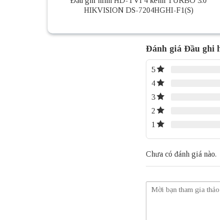
Đầu ghi hình HD-TVI 4 kênh TURBO 3.0
HIKVISION DS-7204HGHI-F1(S)
Đánh giá Đầu ghi
5
4
3
2
1
Chưa có đánh giá nào.