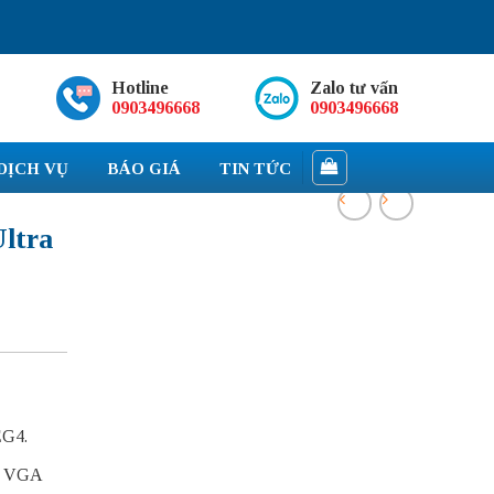
Hotline
Zalo tư vấn
0903496668
0903496668
DỊCH VỤ
BÁO GIÁ
TIN TỨC
ltra
EG4.
), VGA