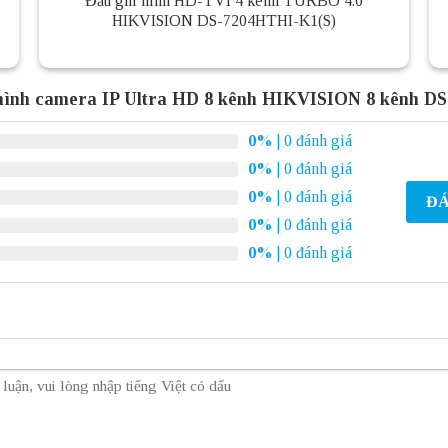
Đầu ghi hình HD-TVI 4 kênh TURBO 4.0
HIKVISION DS-7204HTHI-K1(S)
 hình camera IP Ultra HD 8 kênh HIKVISION 8 kênh D
0%
| 0 đánh giá
0%
| 0 đánh giá
0%
| 0 đánh giá
ĐÁ
0%
| 0 đánh giá
0%
| 0 đánh giá