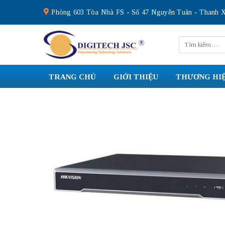
Skip
Phòng 603 Tòa Nhà FS - Số 47 Nguyễn Tuân - Thanh X
to
content
Tìm
kiếm:
TRANG CHỦ
GIỚI THIỆU
THƯƠNG HI