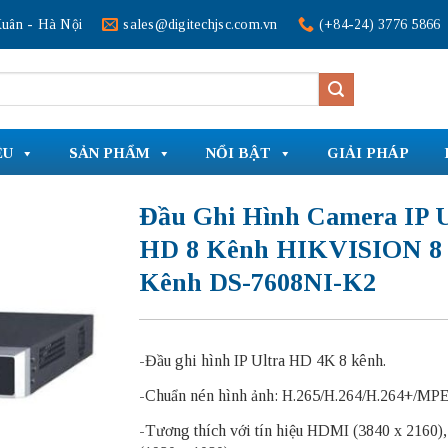
uân - Hà Nội
sales@digitechjsc.com.vn
(+84-24) 3776 5866
ỆU
SẢN PHẨM
NỔI BẬT
GIẢI PHÁP
Đầu Ghi Hình Camera IP U
HD 8 Kênh HIKVISION 8
Kênh DS-7608NI-K2
-Đầu ghi hình IP Ultra HD 4K 8 kênh.
-Chuẩn nén hình ảnh: H.265/H.264/H.264+/MP
-Tương thích với tín hiệu HDMI (3840 x 2160