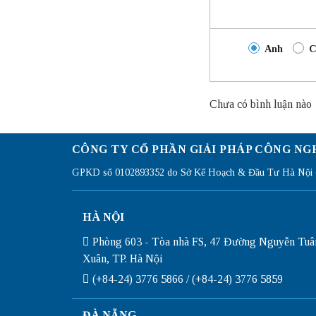
Anh
C
Chưa có bình luận nào
CÔNG TY CỔ PHẦN GIẢI PHÁP CÔNG NG
GPKD số 0102893352 do Sở Kế Hoạch & Đầu Tư Hà Nội c
HÀ NỘI
Phòng 603 - Tòa nhà FS, 47 Đường Nguyễn Tuâ
Xuân, TP. Hà Nội
(+84-24) 3776 5866 / (+84-24) 3776 5859
ĐÀ NẴNG