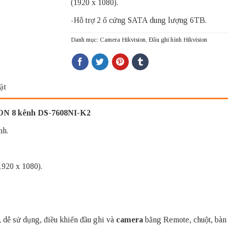
(1920 x 1080).
-Hỗ trợ 2 ổ cứng SATA dung lượng 6TB.
Danh mục:
Camera Hikvision
,
Đầu ghi hình Hikvision
ật
ION 8 kênh DS-7608NI-K2
nh.
920 x 1080).
, dễ sử dụng, điều khiển đầu ghi và
camera
bằng Remote, chuột, bàn