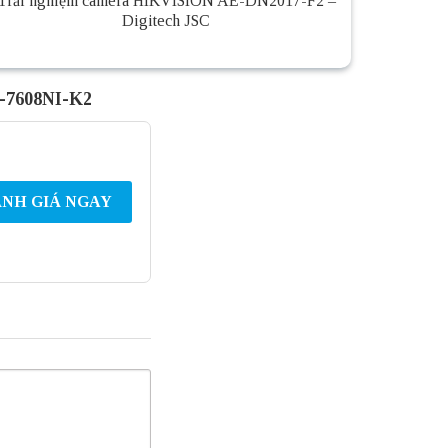
Trải nghiệm camera HIKVISION AE-DN2017-F2 –
Digitech JSC
S-7608NI-K2
NH GIÁ NGAY