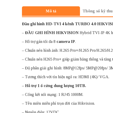
Thông số kỹ thu
Mô tả
Đầu ghi hình HD-TVI 4 kênh TURBO 4.0 HIKVI
–
ĐẦU GHI HÌNH HIKVISION
Hybrid TVI-IP 4K 
– Hỗ trợ gán tối đa 8
camera IP
.
– Chuẩn nén hình ảnh: H.265 Pro+/H.265 Pro/H.265/H.2
– Chuẩn nén H265 Pro+ giúp giảm băng thông và tăng t
– Độ phân giải ghi hình: 8MP@12fps/ 5MP@20fps/ 3M
– Tương thích với tín hiệu ngõ ra: HDMI (4K)/ VGA.
– Hỗ trợ 1 ổ cứng dung lượng 10TB.
– Cổng kết nối mạng: 1 RJ45 1000M.
– Tên miền miễn phí trọn đời của Hikvision.
– Nguồn điện: 12VDC.