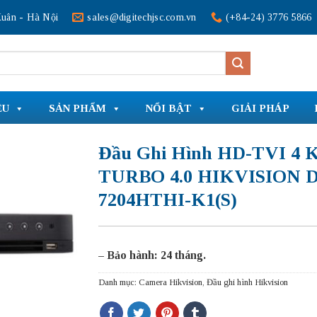
uân - Hà Nội
sales@digitechjsc.com.vn
(+84-24) 3776 5866
ỆU
SẢN PHẨM
NỔI BẬT
GIẢI PHÁP
Đầu Ghi Hình HD-TVI 4 
TURBO 4.0 HIKVISION D
7204HTHI-K1(S)
– Bảo hành: 24 tháng.
Danh mục:
Camera Hikvision
,
Đầu ghi hình Hikvision