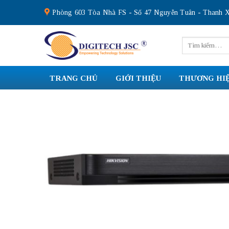
Skip
Phòng 603 Tòa Nhà FS - Số 47 Nguyễn Tuân - Thanh X
to
content
Tìm
kiếm:
TRANG CHỦ
GIỚI THIỆU
THƯƠNG HI