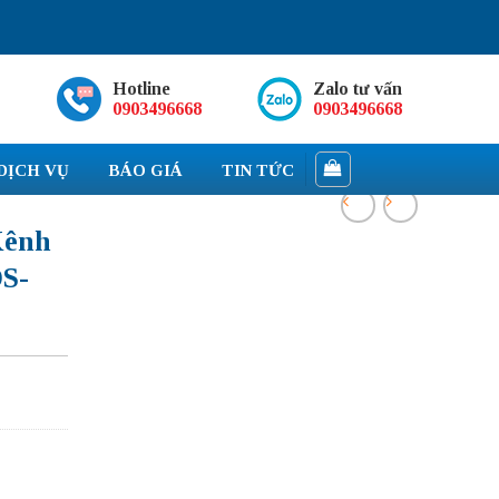
Hotline
Zalo tư vấn
0903496668
0903496668
DỊCH VỤ
BÁO GIÁ
TIN TỨC
Kênh
S-