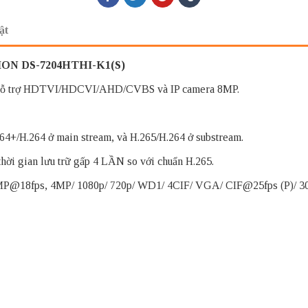
ật
SION DS-7204HTHI-K1(S)
hỗ trợ HDTVI/HDCVI/AHD/CVBS và IP camera 8MP.
64+/H.264 ở main stream, và H.265/H.264 ở substream.
hời gian lưu trữ gấp 4 LẦN so với chuẩn H.265.
P@18fps, 4MP/ 1080p/ 720p/ WD1/ 4CIF/ VGA/ CIF@25fps (P)/ 30