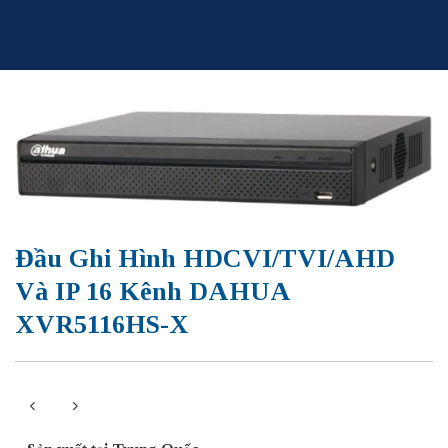
Skip
to
content
Đầu Ghi Hình HDCVI/TVI/AHD
Và IP 16 Kênh DAHUA
XVR5116HS-X