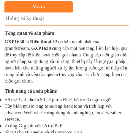
Mô tả
Thông số kỹ thuật
Tổng quan về sản phẩm:
GXP1630
là
Điện thoại IP
cơ bản mạnh nhất của
grandstream,
GXP1630
cung cấp một nền tảng liên lạc hiệu quả
để truy cập để kiểm soát cuộc gọi nhanh. Cung cấp một giao diện
người dùng sống động và rõ ràng, thiết bị này là một giải pháp
hoàn hảo cho những người xử lý âm lượng cuộc gọi từ thấp đến
trung bình và yêu cầu quyền truy cập vào các chức năng hiệu quả
cuộc gọi chính.
Tính năng của sản phẩm:
Hổ trợ 3 tài khoản SIP, 8 phím BLF, hỗ trợ đa ngôn ngữ.
Tùy biến music ring tone/ring back tone và tích hợp với
advanced Web và các ứng dụng doanh nghiệp, local weather
service.
2 cổng Gigabit với hỗ trợ PoE.
hỗ trợ cho HD audio và Plantronics EHS.