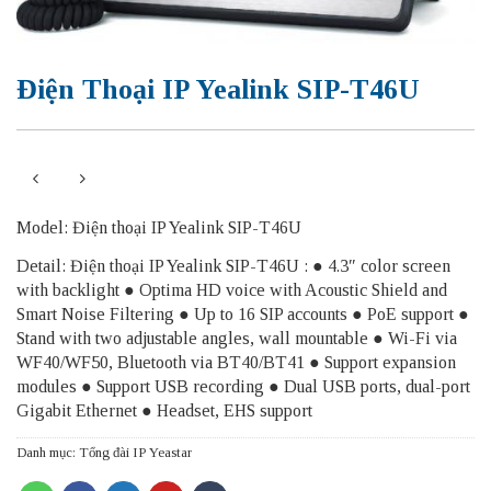
Điện Thoại IP Yealink SIP-T46U
Model: Điện thoại IP Yealink SIP-T46U
Detail: Điện thoại IP Yealink SIP-T46U : ● 4.3″ color screen
with backlight ● Optima HD voice with Acoustic Shield and
Smart Noise Filtering ● Up to 16 SIP accounts ● PoE support ●
Stand with two adjustable angles, wall mountable ● Wi-Fi via
WF40/WF50, Bluetooth via BT40/BT41 ● Support expansion
modules ● Support USB recording ● Dual USB ports, dual-port
Gigabit Ethernet ● Headset, EHS support
Danh mục:
Tổng đài IP Yeastar