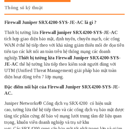
Thông số kỹ thuật
Firewall Juniper SRX4200-SYS-JE-AC là gì ?
Thiết bị tường lửa
Firewall juniper
SRX4200-SYS-JE-AC
tích hợp giao diện bảo mật, định tuyển, chuyển mạch, các cổng
WAN ở thế hệ tiếp theo với khả năng giảm thiếu mối đe dọa tiên
tiến tạo các kết nối an toàn trên hệ thống mạng các doanh
nghiệp.
Thiết bị tường lửa Firewall Juniper SRX4200-SYS-
JE-AC
thế hệ tường lửa tiếp theo kiểm soát người dùng với
UTM (Unified Threat Management) giải pháp bảo mật toàn
diện hoạt động trên 7 lớp mạng.
Đặc điểm nổi bật của Firewall Juniper SRX4200-SYS-JE-
AC.
Juniper Networks®
Cổng dịch vụ SRX4200 có hiệu suất
cao,
tường lửa thế hệ tiếp theo và các cổng dịch vụ bảo mật được
tăng tốc phần cứng để bảo vệ
mạng lưới trung tâm dữ liệu quan
trọng, khuôn viên doanh nghiệp và trụ sở khu
vực.
Các
SRX4200 cung cấp bảo mật tốt nhất trong lớp và giảm