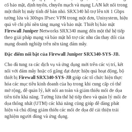
cố bảo mật, định tuyến, chuyển mạch và mạng LAN kết nối trong
một thiết bị máy tính để bàn nhỏ. SRX340 hỗ trợ lên tới 1 Gbps
tường lửa và 300sps IPsec VPN trong một đơn, Unisystem, hiệu
quả về chi phí nền tảng mạng và bảo mật. Thiết bị bảo mật
Firewall Juniper
Networks SRX340 mang đến một thế hệ tiếp
theo giải pháp mạng và bảo mật hỗ trợ các nhu cầu thay đổi của
mạng doanh nghiệp trên nền tảng đám mây.
Đặc điểm nổi bật của Firewall Juniper SRX340-SYS-JB.
Cho dù tung ra các dịch vụ và ứng dụng mới trên các vị trí, kết
nối với đám mây hoặc cố gắng đạt được hiệu quả hoạt động, bộ
thiết bị
Firewall SRX340-SYS-JB
giúp các tổ chức hiện thực
hóa các mục tiêu kinh doanh của họ trong khi cung cấp có thể
mở rộng, dễ quản lý, kết nối an toàn và giảm thiểu mối đe dọa
tiên tiến khả năng. Tường lửa thế hệ tiếp theo và quản lý mối đe
dọa thống nhất (UTM) các khả năng cũng giúp dễ dàng phát
hiện và chủ động giảm thiểu các mối đe dọa để cải thiện trải
nghiệm người dùng và ứng dụng.