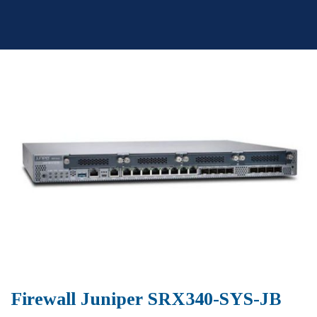
Skip
to
content
Firewall Juniper SRX340-SYS-JB