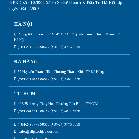
GPKD số 0102893352 do Sở Kế Hoạch & Đầu Tư Hà Nội cấp
ngày 03/09/2008
HÀ NỘI
Phòng 603 - Tòa nhà FS, 47 Đường Nguyễn Tuân, Thanh Xuân, TP.
Hà Nội
(+84-24) 3776 5866 / (+84-24) 3776 5859
ĐÀ NẴNG
57 Nguyễn Thanh Năm, Phường Thanh Khê, TP Đà Nẵng
(+84-23) 6358 8886 / (+84-23) 6361 2886
TP. HCM
406/85 đường Cộng Hòa, Phường Tân Bình, TP.HCM
(+84-28) 3811 8628 / (+84-28) 3811 8566
(+84-24) 3776 5866 / (+84-24) 3776 5859
sales@digitechjsc.com.vn
www.digitechjsc.net