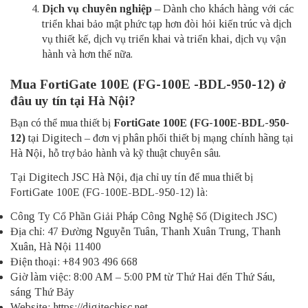
Dịch vụ chuyên nghiệp
– Dành cho khách hàng với các
triển khai bảo mật phức tạp hơn đòi hỏi kiến ​​trúc và dịch
vụ thiết kế, dịch vụ triển khai và triển khai, dịch vụ vận
hành và hơn thế nữa.
Mua FortiGate 100E (FG-100E -BDL-950-12) ở
đâu uy tín tại Hà Nội?
Bạn có thể mua thiết bị
FortiGate 100E (FG-100E-BDL-950-
12)
tại Digitech – đơn vị phân phối thiết bị mạng chính hãng tại
Hà Nội, hỗ trợ bảo hành và kỹ thuật chuyên sâu.
Tại Digitech JSC Hà Nội, địa chỉ uy tín để mua thiết bị
FortiGate 100E (FG-100E-BDL-950-12) là:
Công Ty Cổ Phần Giải Pháp Công Nghệ Số (Digitech JSC)
Địa chỉ: 47 Đường Nguyễn Tuân, Thanh Xuân Trung, Thanh
Xuân, Hà Nội 11400
Điện thoại: +84 903 496 668
Giờ làm việc: 8:00 AM – 5:00 PM từ Thứ Hai đến Thứ Sáu,
sáng Thứ Bảy
Website: https://digitechjsc.net