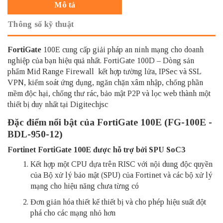
Mô tả
Thông số kỹ thuật
FortiGate
100E cung cấp giải pháp an ninh mạng cho doanh
nghiệp của bạn hiệu quả nhất. FortiGate 100D – Dòng sản
phẩm Mid Range Firewall kết hợp tường lửa, IPSec và SSL
VPN, kiểm soát ứng dụng, ngăn chặn xâm nhập, chống phần
mềm độc hại, chống thư rác, bảo mật P2P và lọc web thành một
thiết bị duy nhất tại Digitechjsc
Đặc điểm nổi bật của FortiGate 100E (FG-100E -
BDL-950-12)
Fortinet FortiGate 100E được hỗ trợ bởi SPU SoC3
Kết hợp một CPU dựa trên RISC với nội dung độc quyền
của Bộ xử lý bảo mật (SPU) của Fortinet và các bộ xử lý
mạng cho hiệu năng chưa từng có
Đơn giản hóa thiết kế thiết bị và cho phép hiệu suất đột
phá cho các mạng nhỏ hơn