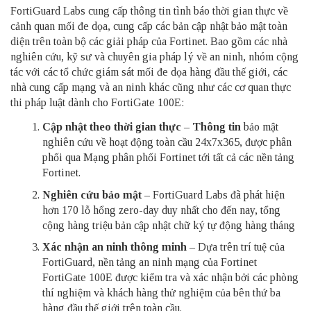
FortiGuard Labs cung cấp thông tin tình báo thời gian thực về
cảnh quan mối đe dọa, cung cấp các bản cập nhật bảo mật toàn
diện trên toàn bộ các giải pháp của Fortinet. Bao gồm các nhà
nghiên cứu, kỹ sư và chuyên gia pháp lý về an ninh, nhóm cộng
tác với các tổ chức giám sát mối đe dọa hàng đầu thế giới, các
nhà cung cấp mạng và an ninh khác cũng như các cơ quan thực
thi pháp luật dành cho FortiGate 100E:
Cập nhật theo thời gian thực
–
Thông tin
bảo mật
nghiên cứu về hoạt động toàn cầu 24x7x365, được phân
phối qua Mạng phân phối Fortinet tới tất cả các nền tảng
Fortinet.
Nghiên cứu bảo mật
– FortiGuard Labs đã phát hiện
hơn 170 lỗ hổng zero-day duy nhất cho đến nay, tổng
cộng hàng triệu bản cập nhật chữ ký tự động hàng tháng
Xác nhận an ninh thông minh
– Dựa trên trí tuệ của
FortiGuard, nền tảng an ninh mạng của Fortinet
FortiGate 100E được kiểm tra và xác nhận bởi các phòng
thí nghiệm và khách hàng thử nghiệm của bên thứ ba
hàng đầu thế giới trên toàn cầu.