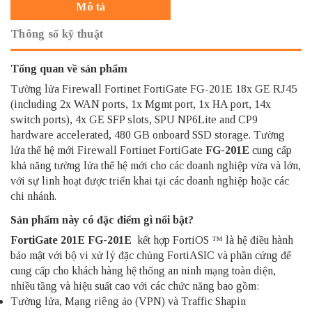
Mô tả
Thông số kỹ thuật
Tổng quan về sản phẩm
Tường lửa Firewall
Fortinet FortiGate
FG-201E 18x GE RJ45
(including 2x WAN ports, 1x Mgmt port, 1x HA port, 14x
switch ports), 4x GE SFP slots, SPU NP6Lite and CP9
hardware accelerated, 480 GB onboard SSD storage. Tường
lửa thế hệ mới Firewall Fortinet FortiGate
FG-201E
cung cấp
khả năng tường lửa thế hệ mới cho các doanh nghiệp vừa và lớn,
với sự linh hoạt được triển khai tại các doanh nghiệp hoặc các
chi nhánh.
Sản phẩm này có đặc điểm gì nổi bật?
FortiGate
201E FG-201E
kết hợp FortiOS ™ là hệ điều hành
bảo mật với bộ vi xử lý đặc chủng FortiASIC và phần cứng để
cung cấp cho khách hàng hệ thống an ninh mạng toàn diện,
nhiều tầng và hiệu suất cao với các chức năng bao gồm:
Tường lửa, Mạng riêng ảo (VPN) và Traffic Shapin