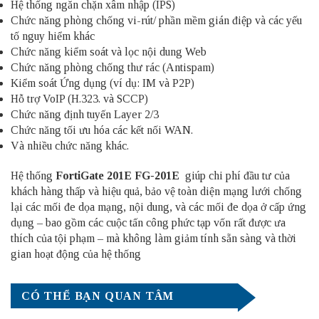
Hệ thống ngăn chặn xâm nhập (IPS)
Chức năng phòng chống vi-rút/ phần mềm gián điệp và các yếu
tố nguy hiểm khác
Chức năng kiểm soát và lọc nội dung Web
Chức năng phòng chống thư rác (Antispam)
Kiểm soát Ứng dụng (ví dụ: IM và P2P)
Hỗ trợ VoIP (H.323. và SCCP)
Chức năng định tuyến Layer 2/3
Chức năng tối ưu hóa các kết nối WAN.
Và nhiều chức năng khác.
Hệ thống
FortiGate 201E FG-201E
giúp chi phí đầu tư của
khách hàng thấp và hiệu quả, bảo vệ toàn diện mạng lưới chống
lại các mối đe dọa mạng, nội dung, và các mối đe dọa ở cấp ứng
dụng – bao gồm các cuộc tấn công phức tạp vốn rất được ưa
thích của tội phạm – mà không làm giảm tính sẵn sàng và thời
gian hoạt động của hệ thống
CÓ THỂ BẠN QUAN TÂM