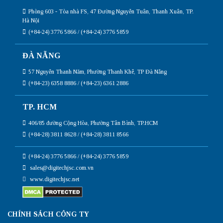
Phòng 603 - Tòa nhà FS, 47 Đường Nguyễn Tuân, Thanh Xuân, TP.
Hà Nội
(+84-24) 3776 5866 / (+84-24) 3776 5859
ĐÀ NẴNG
57 Nguyễn Thanh Năm, Phường Thanh Khê, TP Đà Nẵng
(+84-23) 6358 8886 / (+84-23) 6361 2886
TP. HCM
406/85 đường Cộng Hòa, Phường Tân Bình, TP.HCM
(+84-28) 3811 8628 / (+84-28) 3811 8566
(+84-24) 3776 5866 / (+84-24) 3776 5859
sales@digitechjsc.com.vn
www.digitechjsc.net
CHÍNH SÁCH CÔNG TY