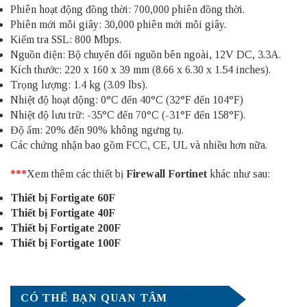
Phiên hoạt động đồng thời: 700,000 phiên đồng thời.
Phiên mới mỗi giây: 30,000 phiên mới mỗi giây.
Kiểm tra SSL: 800 Mbps.
Nguồn điện: Bộ chuyển đổi nguồn bên ngoài, 12V DC, 3.3A.
Kích thước: 220 x 160 x 39 mm (8.66 x 6.30 x 1.54 inches).
Trọng lượng: 1.4 kg (3.09 lbs).
Nhiệt độ hoạt động: 0°C đến 40°C (32°F đến 104°F)
Nhiệt độ lưu trữ: -35°C đến 70°C (-31°F đến 158°F).
Độ ẩm: 20% đến 90% không ngưng tụ.
Các chứng nhận bao gồm FCC, CE, UL và nhiều hơn nữa.
***
Xem thêm các thiết bị
Firewall Fortinet
khác như sau:
Thiết bị Fortigate 60F
Thiết bị Fortigate 40F
Thiết bị Fortigate 200F
Thiết bị Fortigate 100F
CÓ THỂ BẠN QUAN TÂM