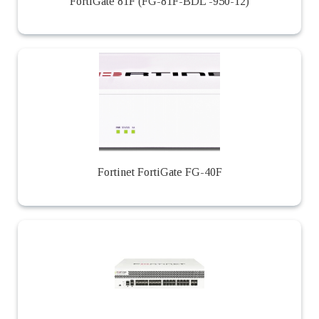
FortiGate 81F (FG-81F-BDL -950-12)
Fortinet FortiGate FG-40F