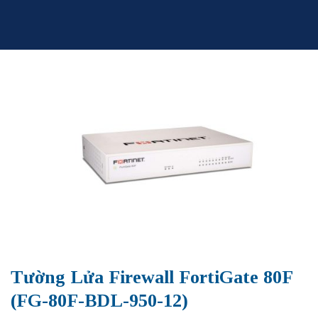
Skip
to
content
Tường Lửa Firewall FortiGate 80F
(FG-80F-BDL-950-12)