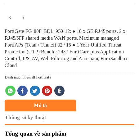
FortiGate FG-80F-BDL-950-12: ● 18 x GE RJ45 ports, 2 x
RJ45/SFP shared media WAN ports. Maximum managed
FortiAPs (Total / Tunnel) 32 / 16 ● 1 Year Unified Threat
Protection (UTP) Bundle: 24×7 FortiCare plus Application
Control, IPS, AV, Web Filtering and Antispam, FortiSandbox
Cloud.
Danh mục:
Firewall FortiGate
Mô tả
Thông số kỹ thuật
Tổng quan về sản phẩm