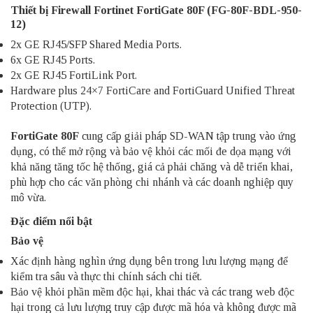
Thiết bị Firewall Fortinet FortiGate 80F (FG-80F-BDL-950-
12)
2x GE RJ45/SFP Shared Media Ports.
6x GE RJ45 Ports.
2x GE RJ45 FortiLink Port.
Hardware plus 24×7 FortiCare and FortiGuard Unified Threat
Protection (UTP).
FortiGate 80F
cung cấp giải pháp SD-WAN tập trung vào ứng
dụng, có thể mở rộng và bảo vệ khỏi các mối đe dọa mạng với
khả năng tăng tốc hệ thống, giá cả phải chăng và dễ triển khai,
phù hợp cho các văn phòng chi nhánh và các doanh nghiệp quy
mô vừa.
Đặc điểm nổi bật
Bảo vệ
Xác định hàng nghìn ứng dụng bên trong lưu lượng mạng để
kiểm tra sâu và thực thi chính sách chi tiết.
Bảo vệ khỏi phần mềm độc hại, khai thác và các trang web độc
hại trong cả lưu lượng truy cập được mã hóa và không được mã