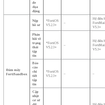
đe
dọa
động
Hệ điều 
Nộp
*FortiOS
–
FortiMai
hồ sơ
V5.2.3+
V5.3+
Phản
hồi về
Hệ điều 
trạng
*FortiOS
–
FortiMai
thái
V5.2.3+
V5.3+
tập
tin
Báo
cáo
Đám mây
chi
*FortiOS
–
–
FortiSandbox
tiết
V5.2.3+
tập
tin
Cập
nhật
cơ sở
dữ
Hệ điều 