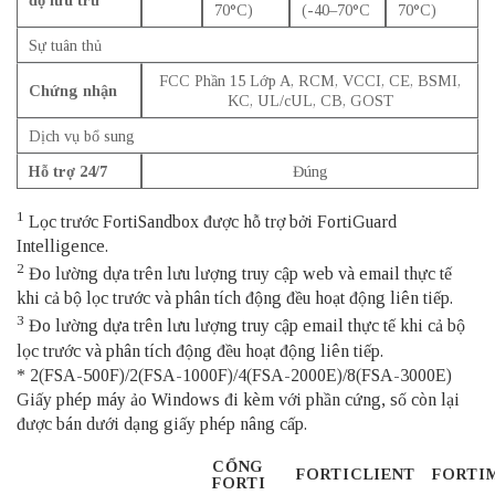
70°C)
(-40–70°C
70°C)
Sự tuân thủ
FCC Phần 15 Lớp A, RCM, VCCI, CE, BSMI,
Chứng nhận
KC, UL/cUL, CB, GOST
Dịch vụ bổ sung
Hỗ trợ 24/7
Đúng
1
Lọc trước FortiSandbox được hỗ trợ bởi FortiGuard
Intelligence.
2
Đo lường dựa trên lưu lượng truy cập web và email thực tế
khi cả bộ lọc trước và phân tích động đều hoạt động liên tiếp.
3
Đo lường dựa trên lưu lượng truy cập email thực tế khi cả bộ
lọc trước và phân tích động đều hoạt động liên tiếp.
* 2(FSA-500F)/2(FSA-1000F)/4(FSA-2000E)/8(FSA-3000E)
Giấy phép máy ảo Windows đi kèm với phần cứng, số còn lại
được bán dưới dạng giấy phép nâng cấp.
CỔNG
FORTICLIENT
FORTI
FORTI