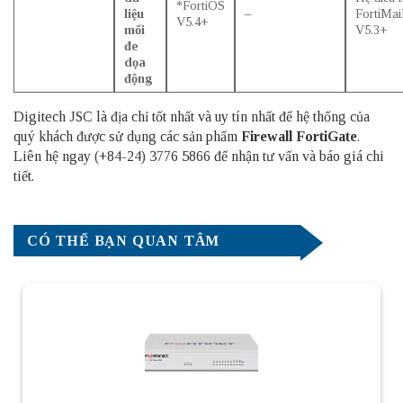
*FortiOS
liệu
–
FortiMai
V5.4+
mối
V5.3+
đe
dọa
động
Digitech JSC là địa chỉ tốt nhất và uy tín nhất để hệ thống của
quý khách được sử dụng các sản phẩm
Firewall FortiGate
.
Liên hệ ngay (+84-24) 3776 5866 để nhận tư vấn và báo giá chi
tiết.
CÓ THỂ BẠN QUAN TÂM