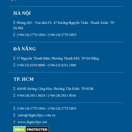
HÀ NỘI
Phòng 603 - Tòa nhà FS, 47 Đường Nguyễn Tuân, Thanh Xuân, TP.
Hà Nội
(+84-24) 3776 5866 / (+84-24) 3776 5859
ĐÀ NẴNG
57 Nguyễn Thanh Năm, Phường Thanh Khê, TP Đà Nẵng
(+84-23) 6358 8886 / (+84-23) 6361 2886
TP. HCM
406/85 đường Cộng Hòa, Phường Tân Bình, TP.HCM
(+84-28) 3811 8628 / (+84-28) 3811 8566
(+84-24) 3776 5866 / (+84-24) 3776 5859
sales@digitechjsc.com.vn
www.digitechjsc.net