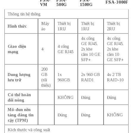
FSA-3000F
VM
500G
1500G
Thông tin hệ thống
Máy
Thiết bị
Thiết bị
Thiết bị
Hình thức
ảo
1RU
1RU
2RU
4x cổng
4x cổng
GE RJ45,
GE RJ45,
Giao diện
4 cổng
4
2x khe
2x khe
mạng
GE RJ45
cắm 10 GE
cắm 10
SFP+
GE SFP+
200
Dung lượng
GB
1x
2x 960 GB
4x 2 TB
lưu trữ
(tối
960GB
RAID1
RAID-10
thiểu)
Có thể hoán
KHÔNG
Đúng
Đúng
đổi nóng
Mô-đun nền
tảng đáng tin
Đúng
Đúng
KHÔNG
cậy (TPM)
Kích thước và công suất