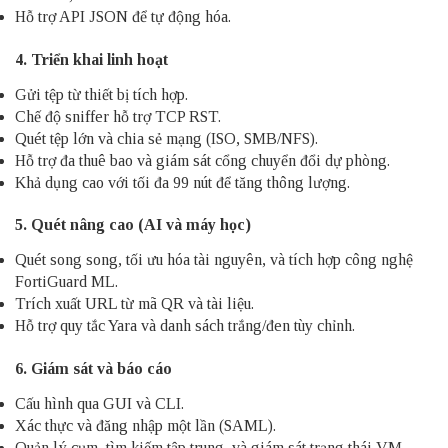
Hỗ trợ API JSON để tự động hóa.
4. Triển khai linh hoạt
Gửi tệp từ thiết bị tích hợp.
Chế độ sniffer hỗ trợ TCP RST.
Quét tệp lớn và chia sẻ mạng (ISO, SMB/NFS).
Hỗ trợ đa thuê bao và giám sát cổng chuyển đổi dự phòng.
Khả dụng cao với tối đa 99 nút để tăng thông lượng.
5. Quét nâng cao (AI và máy học)
Quét song song, tối ưu hóa tài nguyên, và tích hợp công nghệ
FortiGuard ML.
Trích xuất URL từ mã QR và tài liệu.
Hỗ trợ quy tắc Yara và danh sách trắng/đen tùy chỉnh.
6. Giám sát và báo cáo
Cấu hình qua GUI và CLI.
Xác thực và đăng nhập một lần (SAML).
Quản lý cụm, tìm kiếm tập trung, và giám sát trạng thái VM.