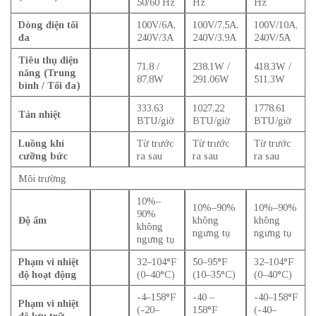
50/60 Hz
Hz
Hz
Dòng điện tối
100V/6A,
100V/7,5A,
100V/10A,
đa
240V/3A
240V/3,9A
240V/5A
Tiêu thụ điện
71,8 /
238,1W /
418,3W /
năng (Trung
87,8W
291,06W
511,3W
bình / Tối đa)
333,63
1027,22
1778,61
Tản nhiệt
BTU/giờ
BTU/giờ
BTU/giờ
Luồng khí
Từ trước
Từ trước
Từ trước
cưỡng bức
ra sau
ra sau
ra sau
Môi trường
10%–
10%–90%
10%–90%
90%
Độ ẩm
không
không
không
ngưng tụ
ngưng tụ
ngưng tụ
Phạm vi nhiệt
32–104°F
50–95°F
32–104°F
độ hoạt động
(0–40°C)
(10–35°C)
(0–40°C)
-4–158°F
-40 –
-40–158°F
Phạm vi nhiệt
(-20–
158°F
(-40–
độ lưu trữ