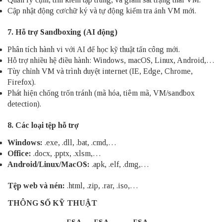
Cập nhật động cơ/chữ ký và tự động kiểm tra ảnh VM mới.
7. Hỗ trợ Sandboxing (AI động)
Phân tích hành vi với AI để học kỹ thuật tấn công mới.
Hỗ trợ nhiều hệ điều hành: Windows, macOS, Linux, Android,…
Tùy chỉnh VM và trình duyệt internet (IE, Edge, Chrome,
Firefox).
Phát hiện chống trốn tránh (mã hóa, tiêm mã, VM/sandbox
detection).
8. Các loại tệp hỗ trợ
Windows:
.exe, .dll, .bat, .cmd,…
Office:
.docx, .pptx, .xlsm,…
Android/Linux/MacOS:
.apk, .elf, .dmg,…
Tệp web và nén:
.html, .zip, .rar, .iso,…
THÔNG SỐ KỸ THUẬT
FSA-
FSA-
FSA-