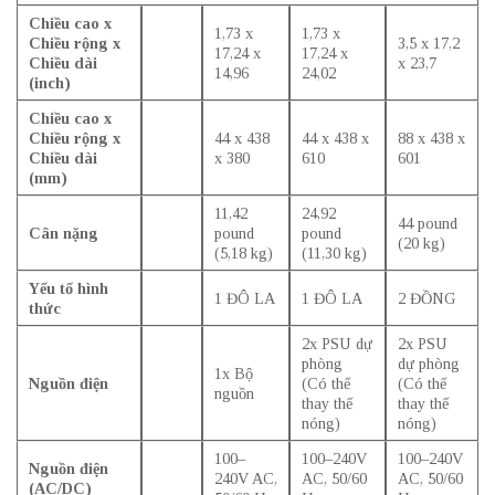
Chiều cao x
1,73 x
1,73 x
Chiều rộng x
3,5 x 17,2
17,24 x
17,24 x
Chiều dài
x 23,7
14,96
24,02
(inch)
Chiều cao x
Chiều rộng x
44 x 438
44 x 438 x
88 x 438 x
Chiều dài
x 380
610
601
(mm)
11,42
24,92
44 pound
Cân nặng
pound
pound
(20 kg)
(5,18 kg)
(11,30 kg)
Yếu tố hình
1 ĐÔ LA
1 ĐÔ LA
2 ĐỒNG
thức
2x PSU dự
2x PSU
phòng
dự phòng
1x Bộ
Nguồn điện
(Có thể
(Có thể
nguồn
thay thế
thay thế
nóng)
nóng)
100–
100–240V
100–240V
Nguồn điện
240V AC,
AC, 50/60
AC, 50/60
(AC/DC)