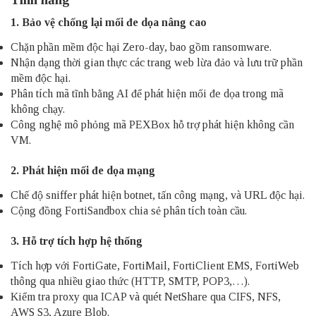
1. Bảo vệ chống lại mối đe dọa nâng cao
Chặn phần mềm độc hại Zero-day, bao gồm ransomware.
Nhận dạng thời gian thực các trang web lừa đảo và lưu trữ phần
mềm độc hại.
Phân tích mã tĩnh bằng AI để phát hiện mối đe dọa trong mã
không chạy.
Công nghệ mô phỏng mã PEXBox hỗ trợ phát hiện không cần
VM.
2. Phát hiện mối đe dọa mạng
Chế độ sniffer phát hiện botnet, tấn công mạng, và URL độc hại.
Cộng đồng FortiSandbox chia sẻ phân tích toàn cầu.
3. Hỗ trợ tích hợp hệ thống
Tích hợp với FortiGate, FortiMail, FortiClient EMS, FortiWeb
thông qua nhiều giao thức (HTTP, SMTP, POP3,…).
Kiểm tra proxy qua ICAP và quét NetShare qua CIFS, NFS,
AWS S3, Azure Blob.