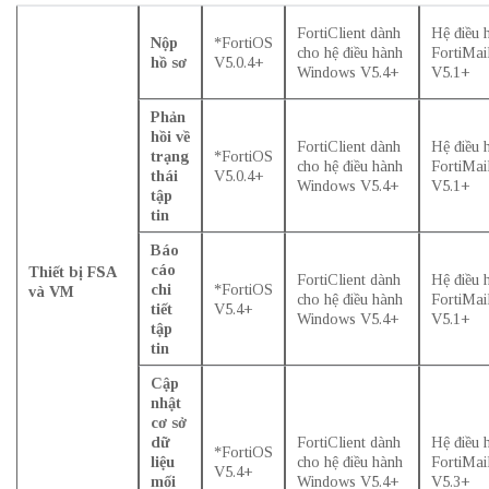
FortiClient dành
Hệ điều 
Nộp
*FortiOS
cho hệ điều hành
FortiMai
hồ sơ
V5.0.4+
Windows V5.4+
V5.1+
Phản
hồi về
FortiClient dành
Hệ điều 
trạng
*FortiOS
cho hệ điều hành
FortiMai
thái
V5.0.4+
Windows V5.4+
V5.1+
tập
tin
Báo
cáo
Thiết bị FSA
FortiClient dành
Hệ điều 
chi
*FortiOS
và VM
cho hệ điều hành
FortiMai
tiết
V5.4+
Windows V5.4+
V5.1+
tập
tin
Cập
nhật
cơ sở
dữ
FortiClient dành
Hệ điều 
*FortiOS
liệu
cho hệ điều hành
FortiMai
V5.4+
mối
Windows V5.4+
V5.3+