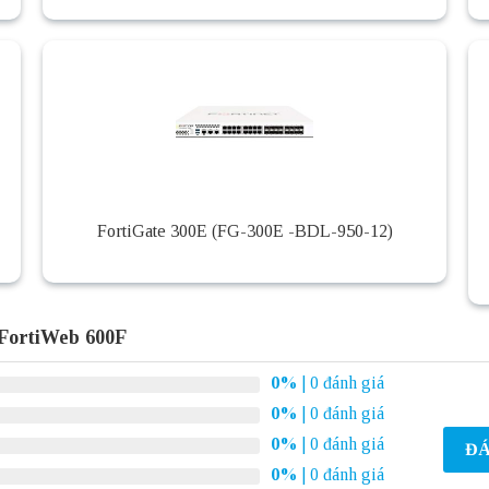
FortiGate 300E (FG-300E -BDL-950-12)
 FortiWeb 600F
0%
| 0 đánh giá
0%
| 0 đánh giá
0%
| 0 đánh giá
ĐÁ
0%
| 0 đánh giá