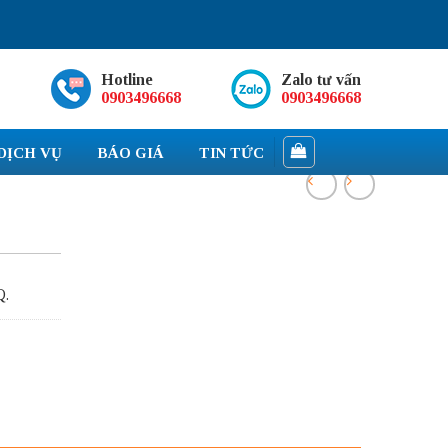
Hotline
Zalo tư vấn
0903496668
0903496668
DỊCH VỤ
BÁO GIÁ
TIN TỨC
Q.