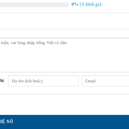
0%
| 0 đánh giá
hị
HỆ SỐ