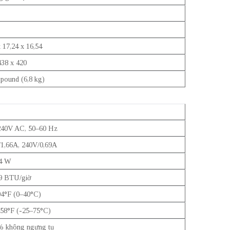
x 17,24 x 16,54
438 x 420
 pound (6,8 kg)
240V AC, 50–60 Hz
1,66A, 240V/0,69A
74 W
9 BTU/giờ
4°F (0–40°C)
58°F (-25–75°C)
% không ngưng tụ