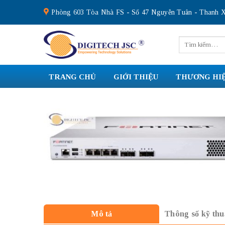
Skip
Phòng 603 Tòa Nhà FS - Số 47 Nguyễn Tuân - Thanh X
to
content
Tìm
kiếm:
TRANG CHỦ
GIỚI THIỆU
THƯƠNG HI
Thông số kỹ thu
Mô tả