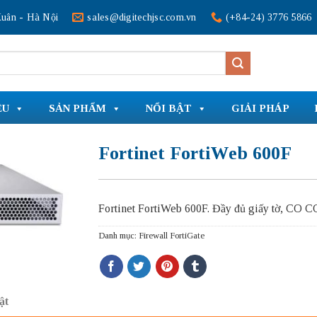
uân - Hà Nội
sales@digitechjsc.com.vn
(+84-24) 3776 5866
ỆU
SẢN PHẨM
NỔI BẬT
GIẢI PHÁP
Fortinet FortiWeb 600F
Fortinet FortiWeb 600F. Đầy đủ giấy tờ, CO C
Danh mục:
Firewall FortiGate
ật