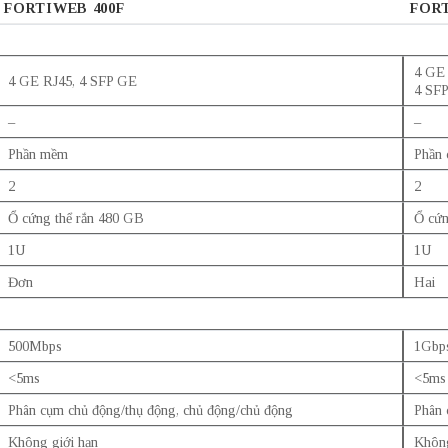
FORTIWEB 400F
FORT
4 GE 
4 GE RJ45, 4 SFP GE
4 SF
–
–
Phần mềm
Phần 
2
2
Ổ cứng thể rắn 480 GB
Ổ cứn
1U
1U
Đơn
Hai
500Mbps
1Gbp
<5ms
<5ms
Phân cụm chủ động/thụ động, chủ động/chủ động
Phân 
Không giới hạn
Không