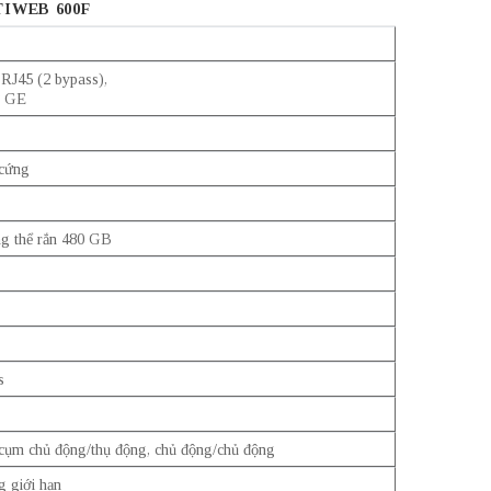
IWEB 600F
RJ45 (2 bypass),
P GE
cứng
g thể rắn 480 GB
s
cụm chủ động/thụ động, chủ động/chủ động
 giới hạn