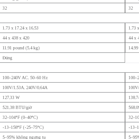
32
32
1,73 x 17,24 x 16,53
1,73 
44 x 438 x 420
44 x 
11,91 pound (5,4 kg)
14,99
Đúng
100–240V AC, 50–60 Hz
100–
100V/1,53A, 240V/0,64A
100V/
127,33 W
138,
521,38 BTU/giờ
568,0
32–104°F (0–40°C)
32–10
-13–158°F (-25–75°C)
-13–1
5–95% không ngưng tụ
5–95