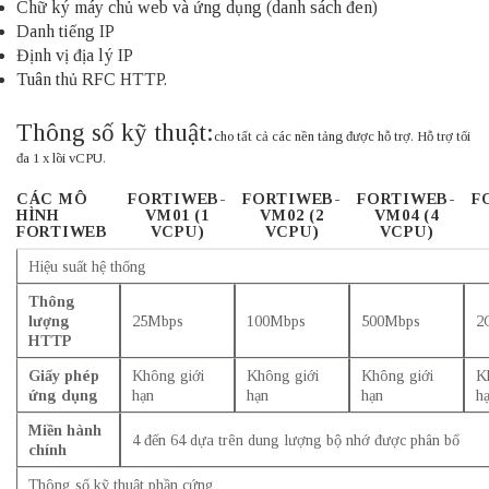
Chữ ký máy chủ web và ứng dụng (danh sách đen)
Danh tiếng IP
Định vị địa lý IP
Tuân thủ RFC HTTP.
Thông số kỹ thuật:
cho tất cả các nền tảng được hỗ trợ. Hỗ trợ tối
đa 1 x lõi vCPU.
CÁC MÔ
FORTIWEB-
FORTIWEB-
FORTIWEB-
F
HÌNH
VM01 (1
VM02 (2
VM04 (4
FORTIWEB
VCPU)
VCPU)
VCPU)
Hiệu suất hệ thống
Thông
lượng
25Mbps
100Mbps
500Mbps
2
HTTP
Giấy phép
Không giới
Không giới
Không giới
K
ứng dụng
hạn
hạn
hạn
h
Miền hành
4 đến 64 dựa trên dung lượng bộ nhớ được phân bổ
chính
Thông số kỹ thuật phần cứng