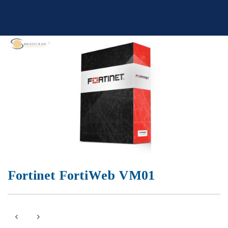
Skip
to
content
Fortinet FortiWeb VM01