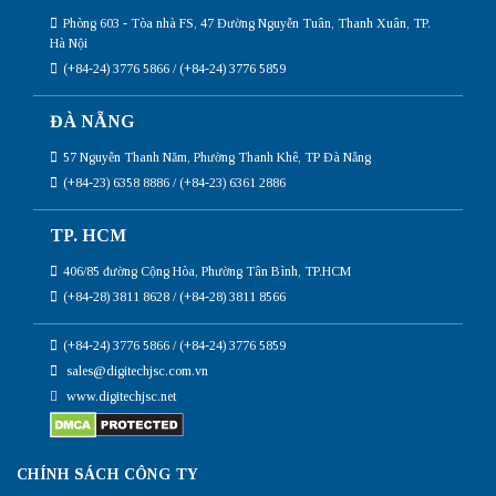
Phòng 603 - Tòa nhà FS, 47 Đường Nguyễn Tuân, Thanh Xuân, TP.
Hà Nội
(+84-24) 3776 5866 / (+84-24) 3776 5859
ĐÀ NẴNG
57 Nguyễn Thanh Năm, Phường Thanh Khê, TP Đà Nẵng
(+84-23) 6358 8886 / (+84-23) 6361 2886
TP. HCM
406/85 đường Cộng Hòa, Phường Tân Bình, TP.HCM
(+84-28) 3811 8628 / (+84-28) 3811 8566
(+84-24) 3776 5866 / (+84-24) 3776 5859
sales@digitechjsc.com.vn
www.digitechjsc.net
CHÍNH SÁCH CÔNG TY