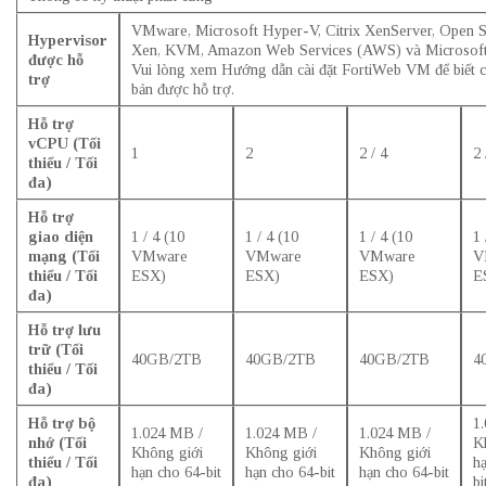
VMware, Microsoft Hyper-V, Citrix XenServer, Open 
Hypervisor
Xen, KVM, Amazon Web Services (AWS) và Microsoft
được hỗ
Vui lòng xem Hướng dẫn cài đặt FortiWeb VM để biết c
trợ
bản được hỗ trợ.
Hỗ trợ
vCPU (Tối
1
2
2 / 4
2 
thiểu / Tối
đa)
Hỗ trợ
giao diện
1 / 4 (10
1 / 4 (10
1 / 4 (10
1 
mạng (Tối
VMware
VMware
VMware
V
thiểu / Tối
ESX)
ESX)
ESX)
E
đa)
Hỗ trợ lưu
trữ (Tối
40GB/2TB
40GB/2TB
40GB/2TB
4
thiểu / Tối
đa)
Hỗ trợ bộ
1
1.024 MB /
1.024 MB /
1.024 MB /
nhớ (Tối
K
Không giới
Không giới
Không giới
thiểu / Tối
h
hạn cho 64-bit
hạn cho 64-bit
hạn cho 64-bit
đa)
bi