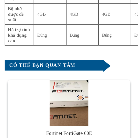
Bộ nhớ
được đề
4GB
4GB
4GB
4
xuất
Hỗ trợ tính
khả dụng
Đúng
Đúng
Đúng
Đ
cao
CÓ THỂ BẠN QUAN TÂM
Fortinet FortiGate 60E