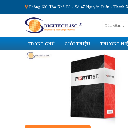
Skip
Phòng 603 Tòa Nhà FS - Số 47 Nguyễn Tuân - Thanh X
to
content
Tìm
kiếm:
TRANG CHỦ
GIỚI THIỆU
THƯƠNG HI