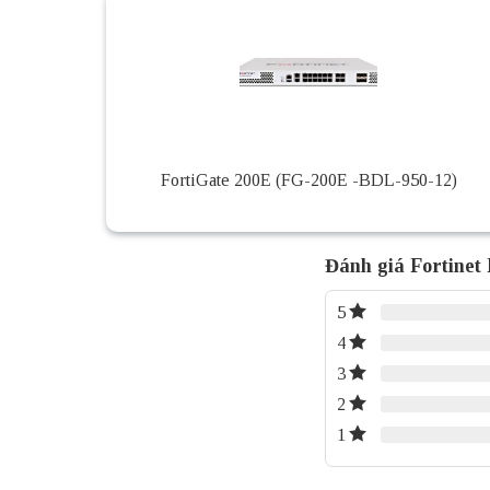
FortiGate 200E (FG-200E -BDL-950-12)
Đánh giá Fortine
5
4
3
2
1