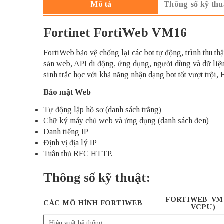
Thông số kỹ thu
Mô tả
Fortinet FortiWeb VM16
FortiWeb bảo vệ chống lại các bot tự động, trình thu thập
sản web, API di động, ứng dụng, người dùng và dữ liệu
sinh trắc học với khả năng nhận dạng bot tốt vượt trội,
Bảo mật Web
Tự động lập hồ sơ (danh sách trắng)
Chữ ký máy chủ web và ứng dụng (danh sách đen)
Danh tiếng IP
Định vị địa lý IP
Tuân thủ RFC HTTP.
Thông số kỹ thuật:
FORTIWEB-VM0
CÁC MÔ HÌNH FORTIWEB
VCPU)
Hiệu suất hệ thống