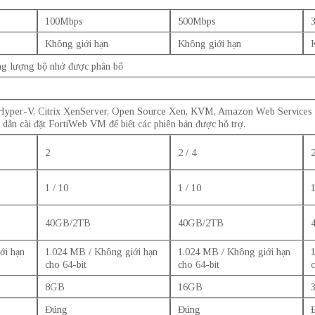
100Mbps
500Mbps
Không giới hạn
Không giới hạn
ng lượng bộ nhớ được phân bổ
yper-V, Citrix XenServer, Open Source Xen, KVM, Amazon Web Services 
ẫn cài đặt FortiWeb VM để biết các phiên bản được hỗ trợ.
2
2 / 4
2
1 / 10
1 / 10
1
40GB/2TB
40GB/2TB
ới hạn
1.024 MB / Không giới hạn
1.024 MB / Không giới hạn
cho 64-bit
cho 64-bit
c
8GB
16GB
Đúng
Đúng