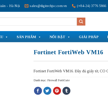
uân - Hà Nội
sales@digitechjsc.com.vn
(+84-24) 3776 5866
ỆU
SẢN PHẨM
NỔI BẬT
GIẢI PHÁP
Fortinet FortiWeb VM16
Fortinet FortiWeb VM16. Đầy đủ giấy tờ, CO 
Danh mục:
Firewall FortiGate