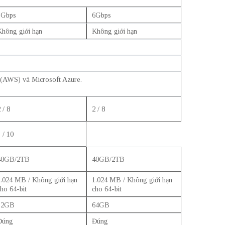
3Gbps
6Gbps
Không giới hạn
Không giới hạn
(AWS) và Microsoft Azure.
 / 8
2 / 8
 / 10
40GB/2TB
40GB/2TB
1.024 MB / Không giới hạn
1.024 MB / Không giới hạn
ho 64-bit
cho 64-bit
32GB
64GB
Đúng
Đúng