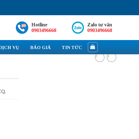
Hotline
Zalo tư vấn
0903496668
0903496668
DỊCH VỤ
BÁO GIÁ
TIN TỨC
CQ.