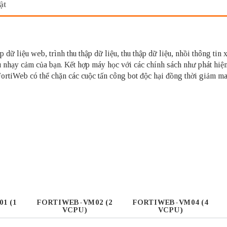
ật
 dữ liệu web, trình thu thập dữ liệu, thu thập dữ liệu, nhồi thông tin
 nhạy cảm của bạn. Kết hợp máy học với các chính sách như phát hiện
 FortiWeb có thể chặn các cuộc tấn công bot độc hại đồng thời giảm m
1 (1
FORTIWEB-VM02 (2
FORTIWEB-VM04 (4
VCPU)
VCPU)