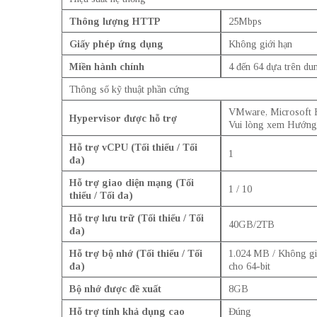
Thông lượng HTTP
25Mbps
Giấy phép ứng dụng
Không giới hạn
Miền hành chính
4 đến 64 dựa trên du
Thông số kỹ thuật phần cứng
VMware, Microsoft H
Hypervisor được hỗ trợ
Vui lòng xem Hướng d
Hỗ trợ vCPU (Tối thiểu / Tối
1
đa)
Hỗ trợ giao diện mạng (Tối
1 / 10
thiểu / Tối đa)
Hỗ trợ lưu trữ (Tối thiểu / Tối
40GB/2TB
đa)
Hỗ trợ bộ nhớ (Tối thiểu / Tối
1.024 MB / Không gi
đa)
cho 64-bit
Bộ nhớ được đề xuất
8GB
Hỗ trợ tính khả dụng cao
Đúng