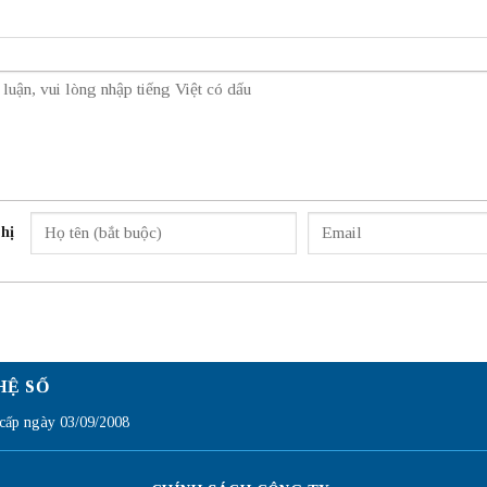
hị
HỆ SỐ
ấp ngày 03/09/2008