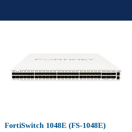
Skip
to
content
FortiSwitch 1048E (FS-1048E)