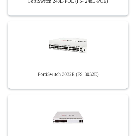
FortiSwitch 248E-POE (FS- 248E-POE)
FortiSwitch 3032E (FS-3032E)