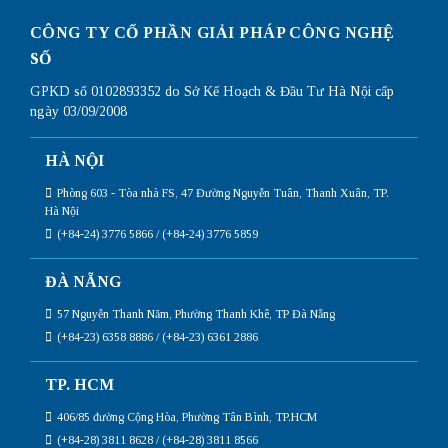
CÔNG TY CỔ PHẦN GIẢI PHÁP CÔNG NGHỆ
SỐ
GPKD số 0102893352 do Sở Kế Hoạch & Đầu Tư Hà Nội cấp
ngày 03/09/2008
HÀ NỘI
Phòng 603 - Tòa nhà FS, 47 Đường Nguyễn Tuân, Thanh Xuân, TP.
Hà Nội
(+84-24) 3776 5866 / (+84-24) 3776 5859
ĐÀ NẴNG
57 Nguyễn Thanh Năm, Phường Thanh Khê, TP Đà Nẵng
(+84-23) 6358 8886 / (+84-23) 6361 2886
TP. HCM
406/85 đường Cộng Hòa, Phường Tân Bình, TP.HCM
(+84-28) 3811 8628 / (+84-28) 3811 8566