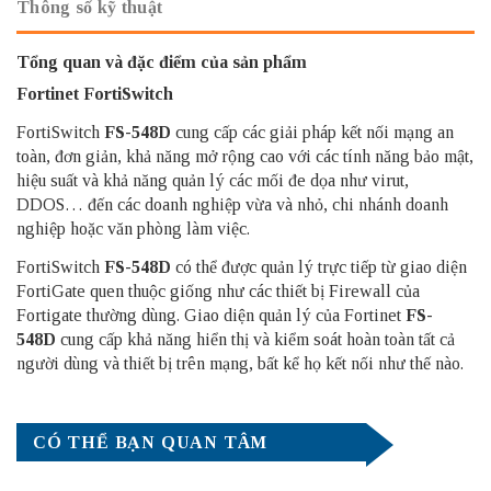
Thông số kỹ thuật
Tổng quan và đặc điểm của sản phẩm
Fortinet FortiSwitch
FortiSwitch
FS-548D
cung cấp các giải pháp kết nối mạng an
toàn, đơn giản, khả năng mở rộng cao với các tính năng bảo mật,
hiệu suất và khả năng quản lý các mối đe dọa như virut,
DDOS… đến các doanh nghiệp vừa và nhỏ, chi nhánh doanh
nghiệp hoặc văn phòng làm việc.
FortiSwitch
FS-548D
có thể được quản lý trực tiếp từ giao diện
FortiGate quen thuộc giống như các thiết bị Firewall của
Fortigate thường dùng. Giao diện quản lý của Fortinet
FS-
548D
cung cấp khả năng hiển thị và kiểm soát hoàn toàn tất cả
người dùng và thiết bị trên mạng, bất kể họ kết nối như thế nào.
CÓ THỂ BẠN QUAN TÂM