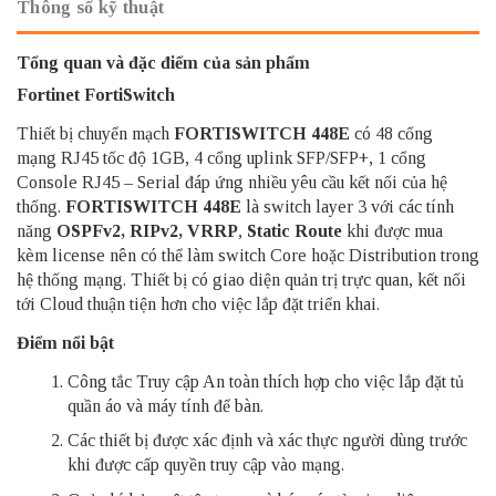
Thông số kỹ thuật
Tổng quan và đặc điểm của sản phẩm
Fortinet FortiSwitch
Thiết bị chuyển mạch
FORTISWITCH 448E
có 48 cổng
mạng RJ45 tốc độ 1GB, 4 cổng uplink SFP/SFP+, 1 cổng
Console RJ45 – Serial đáp ứng nhiều yêu cầu kết nối của hệ
thống.
FORTISWITCH 448E
là switch layer 3 với các tính
năng
OSPFv2, RIPv2, VRRP
,
Static Route
khi được mua
kèm
license nên có thể làm switch Core hoặc Distribution trong
hệ thống mạng. Thiết bị có giao diện quản trị trực quan, kết nối
tới Cloud thuận tiện hơn cho việc lắp đặt triển khai.
Điểm nổi bật
Công tắc Truy cập An toàn thích hợp cho việc lắp đặt tủ
quần áo và máy tính để bàn.
Các thiết bị được xác định và xác thực người dùng trước
khi được cấp quyền truy cập vào mạng.