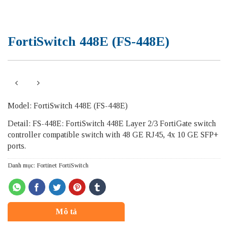
FortiSwitch 448E (FS-448E)
Model: FortiSwitch 448E (FS-448E)
Detail: FS-448E: FortiSwitch 448E Layer 2/3 FortiGate switch
controller compatible switch with 48 GE RJ45, 4x 10 GE SFP+
ports.
Danh mục:
Fortinet FortiSwitch
Mô tả