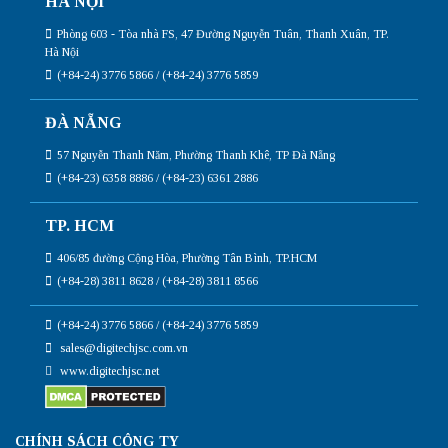
HÀ NỘI
Phòng 603 - Tòa nhà FS, 47 Đường Nguyễn Tuân, Thanh Xuân, TP.
Hà Nội
(+84-24) 3776 5866 / (+84-24) 3776 5859
ĐÀ NẴNG
57 Nguyễn Thanh Năm, Phường Thanh Khê, TP Đà Nẵng
(+84-23) 6358 8886 / (+84-23) 6361 2886
TP. HCM
406/85 đường Cộng Hòa, Phường Tân Bình, TP.HCM
(+84-28) 3811 8628 / (+84-28) 3811 8566
(+84-24) 3776 5866 / (+84-24) 3776 5859
sales@digitechjsc.com.vn
www.digitechjsc.net
CHÍNH SÁCH CÔNG TY