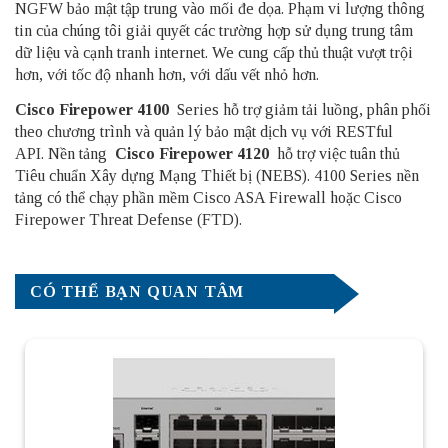
NGFW bảo mật tập trung vào mối đe dọa. Phạm vi lượng thông
tin của chúng tôi giải quyết các trường hợp sử dụng trung tâm
dữ liệu và cạnh tranh internet. We cung cấp thủ thuật vượt trội
hơn, với tốc độ nhanh hơn, với dấu vết nhỏ hơn.
Cisco Firepower 4100
Series hỗ trợ giảm tải luồng, phân phối
theo chương trình và quản lý bảo mật dịch vụ với RESTful
API. Nền tảng
Cisco Firepower 4120
hỗ trợ việc tuân thủ
Tiêu chuẩn Xây dựng Mạng Thiết bị (NEBS). 4100 Series nền
tảng có thể chạy phần mềm Cisco ASA Firewall hoặc Cisco
Firepower Threat Defense (FTD).
CÓ THỂ BẠN QUAN TÂM