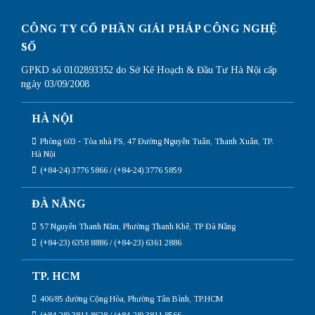
CÔNG TY CỔ PHẦN GIẢI PHÁP CÔNG NGHỆ
SỐ
GPKD số 0102893352 do Sở Kế Hoạch & Đầu Tư Hà Nội cấp
ngày 03/09/2008
HÀ NỘI
Phòng 603 - Tòa nhà FS, 47 Đường Nguyễn Tuân, Thanh Xuân, TP.
Hà Nội
(+84-24) 3776 5866 / (+84-24) 3776 5859
ĐÀ NẴNG
57 Nguyễn Thanh Năm, Phường Thanh Khê, TP Đà Nẵng
(+84-23) 6358 8886 / (+84-23) 6361 2886
TP. HCM
406/85 đường Cộng Hòa, Phường Tân Bình, TP.HCM
(+84-28) 3811 8628 / (+84-28) 3811 8566