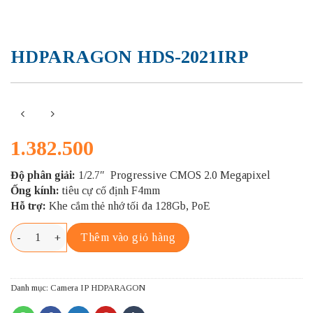
HDPARAGON HDS-2021IRP
1.382.500
Độ phân giải:
1/2.7″ Progressive CMOS 2.0 Megapixel
Ống kính:
tiêu cự cố định F4mm
Hỗ trợ:
Khe cắm thẻ nhớ tối đa 128Gb, PoE
HDPARAGON HDS-2021IRP số lượng
Thêm vào giỏ hàng
Danh mục:
Camera IP HDPARAGON