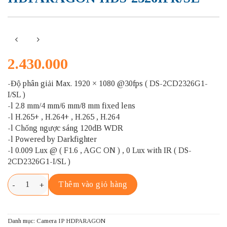
2.430.000
-Độ phân giải Max. 1920 × 1080 @30fps ( DS-2CD2326G1-
I/SL )
-l 2.8 mm/4 mm/6 mm/8 mm fixed lens
-l H.265+ , H.264+ , H.265 , H.264
-l Chống ngược sáng 120dB WDR
-l Powered by Darkfighter
-l 0.009 Lux @ ( F1.6 , AGC ON ) , 0 Lux with IR ( DS-
2CD2326G1-I/SL )
HDPARAGON HDS-2326IPR/SL số lượng
Thêm vào giỏ hàng
Danh mục:
Camera IP HDPARAGON