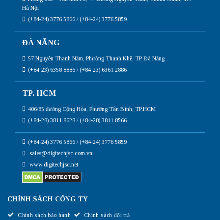
Hà Nội
(+84-24) 3776 5866 / (+84-24) 3776 5859
ĐÀ NẴNG
57 Nguyễn Thanh Năm, Phường Thanh Khê, TP Đà Nẵng
(+84-23) 6358 8886 / (+84-23) 6361 2886
TP. HCM
406/85 đường Cộng Hòa, Phường Tân Bình, TP.HCM
(+84-28) 3811 8628 / (+84-28) 3811 8566
(+84-24) 3776 5866 / (+84-24) 3776 5859
sales@digitechjsc.com.vn
www.digitechjsc.net
CHÍNH SÁCH CÔNG TY
Chính sách bảo hành
Chính sách đổi trả