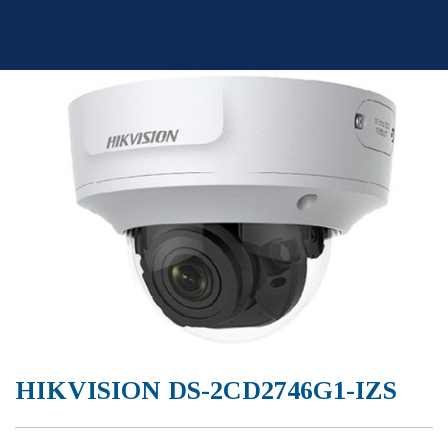
Skip
to
content
HIKVISION DS-2CD2746G1-IZS