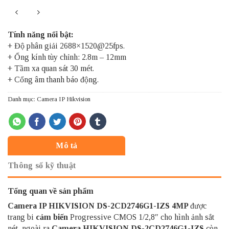
Tính năng nổi bật:
+ Độ phân giải 2688×1520@25fps.
+ Ống kính tùy chỉnh: 2.8m – 12mm
+ Tầm xa quan sát 30 mét.
+ Cổng âm thanh báo động.
Danh mục:
Camera IP Hikvision
Mô tả
Thông số kỹ thuật
Tổng quan về sản phẩm
Camera IP HIKVISION
DS-2CD2746G1-IZS 4MP
được
trang bi
cảm biến
Progressive CMOS 1/2,8″ cho hình ảnh sắt
nét, ngoài ra
Camera HIKVISION DS-2CD2746G1-IZS
còn