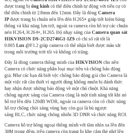
được trang bị
ống kính
có thể điều chỉnh tự động với tiêu cự có
thể điều chỉnh từ 2.8mm đến 12mm. Đây là dòng
Camera
IP
được trang bị chuẩn nén lên đến H.265+ giúp tiết kiệm băng
thông và khả năng lưu trữ, ngoài ra camera còn hỗ trợ các chuẩn
nén H.264, H.264+, H.265. Độ nhạy sáng của
Camera quan sát
HIKVISION DS-2CD2746G1-IZS
có chỉ số rất tốt là
0.005
Lux
@F1.2 giúp camera có thể nhận biết được màu sắt
trong môi trường trời tối và không có trăng.
Đây là dòng camera thông minh của
HIKVISION
cho nên
Camera có chức năng phân loại mục tiêu và chống báo động
giả. Như các bạn đã biết vệc chống báo động giả cho Camera là
một việc rất cần thiết vì người dùng không muốn bị đánh thức
hay nhận được những báo động về một chú chuột. Khả năng
chống ngược sáng của Camera cũng là một tính năng tốt khi nó
hỗ trợ lên đến 120dB WDR, ngoài ra camera còn có chức năng
hỗ trợ chống chói sáng vùng hay còn gọi là bù ngược
sáng BLC, chức năng chống nhiễu 3D DNR và chức năng ROI.
Camera hỗ trợ hồng ngoại thông mình với tầm nhìn xa lên đến
30M trong đêm, trên camera còn trang bị khe cắm thẻ nhớ lên