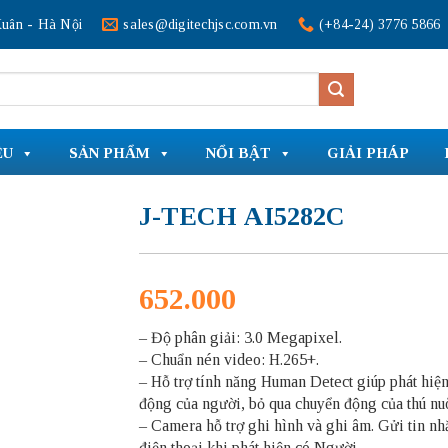
uân - Hà Nội
sales@digitechjsc.com.vn
(+84-24) 3776 5866
ỆU
SẢN PHẨM
NỔI BẬT
GIẢI PHÁP
J-TECH AI5282C
652.000
– Độ phân giải: 3.0 Megapixel.
– Chuẩn nén video: H.265+.
– Hỗ trợ tính năng Human Detect giúp phát hiệ
động của người, bỏ qua chuyển động của thú nu
– Camera hỗ trợ ghi hình và ghi âm. Gửi tin nh
điện thoại khi phát hiện có Người.