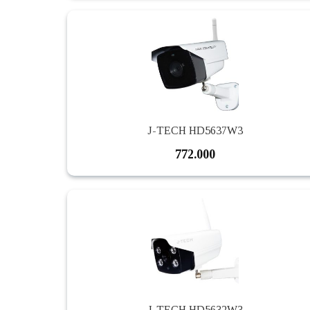
J-TECH HD5637W3
772.000
J-TECH HD5632W3