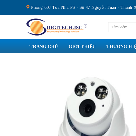
Skip
Phòng 603 Tòa Nhà FS - Số 47 Nguyễn Tuân - Thanh X
to
content
Tìm
kiếm:
TRANG CHỦ
GIỚI THIỆU
THƯƠNG HI