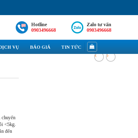
Hotline
Zalo tư vấn
0903496668
0903496668
DỊCH VỤ
BÁO GIÁ
TIN TỨC
n chuyển
ôi <5kg.
ắn đến