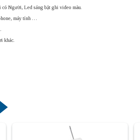
có Người, Led sáng bật ghi video màu.
 phone, máy tính …
.
ơi khác.