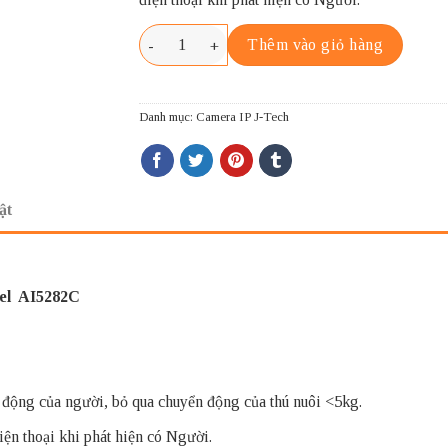
J-TECH AI5282C số lượng
Thêm vào giỏ hàng
Danh mục:
Camera IP J-Tech
ật
el AI5282C
 động của người, bỏ qua chuyển động của thú nuôi <5kg.
iện thoại khi phát hiện có Người.