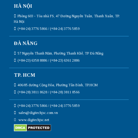
HÀ NỘI
Phòng 603 - Tòa nhà FS, 47 Đường Nguyễn Tuân, Thanh Xuân, TP.
Hà Nội
(+84-24) 3776 5866 / (+84-24) 3776 5859
ĐÀ NẴNG
57 Nguyễn Thanh Năm, Phường Thanh Khê, TP Đà Nẵng
(+84-23) 6358 8886 / (+84-23) 6361 2886
TP. HCM
406/85 đường Cộng Hòa, Phường Tân Bình, TP.HCM
(+84-28) 3811 8628 / (+84-28) 3811 8566
(+84-24) 3776 5866 / (+84-24) 3776 5859
sales@digitechjsc.com.vn
www.digitechjsc.net