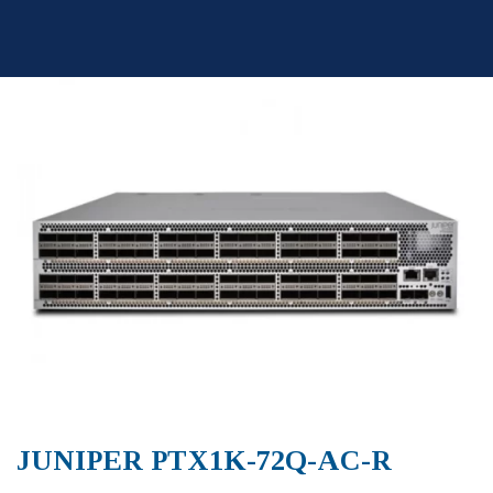
Skip
to
content
JUNIPER PTX1K-72Q-AC-R