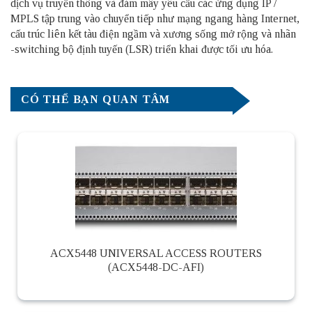
dịch vụ truyền thông và đám mây yêu cầu các ứng dụng IP /
MPLS tập trung vào chuyển tiếp như mạng ngang hàng Internet,
cấu trúc liên kết tàu điện ngầm và xương sống mở rộng và nhãn
-switching bộ định tuyến (LSR) triển khai được tối ưu hóa.
CÓ THỂ BẠN QUAN TÂM
ACX5448 UNIVERSAL ACCESS ROUTERS
(ACX5448-DC-AFI)