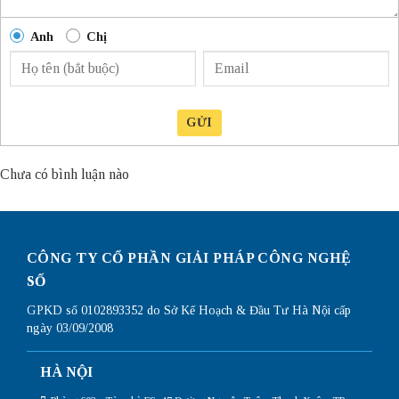
Anh
Chị
GỬI
Chưa có bình luận nào
CÔNG TY CỔ PHẦN GIẢI PHÁP CÔNG NGHỆ
SỐ
GPKD số 0102893352 do Sở Kế Hoạch & Đầu Tư Hà Nội cấp
ngày 03/09/2008
HÀ NỘI