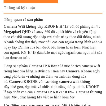
Thông số kỹ thuật
Tổng quan về sản phẩm
Camera Wifi không dây KBONE H41P
với độ phân giải
4.0
Megapixel QHD
và xoay 360 độ , phát hiện và chuyển động
theo các đối tượng đột nhập với chức năng theo dõi thông minh.
N
hanh chóng tìm thấy mục tiêu của con người trong hình ảnh và
ngay lập tức
nhà của bạn được bảo hiểm hoàn toàn.
Phát hiện
con người
, KN-H41P đảm bảo mọi ngóc ngách của ngôi nhà của
bạn được an toàn.
Dòng sản phẩm
Camera IP KBone
là một Series camera wifi
riêng biệt của hãng
KBvision
. Hiện nay
Camera Kbone
ngày
càng phổ biến vì những ưu điểm và tính tiện dụng của
nó.
Camera KBONE
với các dòng
camera wifi không
dây
nhỏ gọn, đẹp mắt và nhiều tính năng thông minh. KBONE
là tập đoàn con của
Camera IP KBVISION
–
Camera thương
hiệu Mỹ
, chất lượng Mỹ và bảo hành kiểu Mỹ
Ưu điểm của camera quan sát Wifi không dây