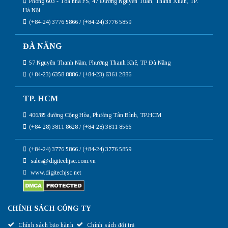
Phòng 603 - Tòa nhà FS, 47 Đường Nguyễn Tuân, Thanh Xuân, TP.
Hà Nội
(+84-24) 3776 5866 / (+84-24) 3776 5859
ĐÀ NẴNG
57 Nguyễn Thanh Năm, Phường Thanh Khê, TP Đà Nẵng
(+84-23) 6358 8886 / (+84-23) 6361 2886
TP. HCM
406/85 đường Cộng Hòa, Phường Tân Bình, TP.HCM
(+84-28) 3811 8628 / (+84-28) 3811 8566
(+84-24) 3776 5866 / (+84-24) 3776 5859
sales@digitechjsc.com.vn
www.digitechjsc.net
CHÍNH SÁCH CÔNG TY
Chính sách bảo hành
Chính sách đổi trả