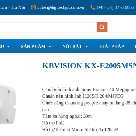
uân - Hà Nội
sales@digitechjsc.com.vn
(+84-24) 3776 5866
ỆU
SẢN PHẨM
NỔI BẬT
GIẢI PHÁP
KBVISION KX-E2005MS
Cảm biến hình ảnh: Sony Exmor 2.0 Megapixe
Chuẩn nén hình ảnh H.265/H.264/MJPEG
Chức năng Counting people chuyên dùng độ ch
cao
Tầm xa hồng ngoại: 30m
Hỗ trợ PoE
Hỗ trợ thẻ nhớ Micro SD tối đa 128GB