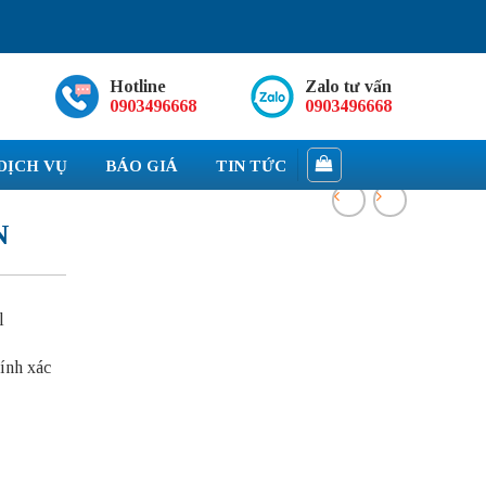
Hotline
Zalo tư vấn
0903496668
0903496668
DỊCH VỤ
BÁO GIÁ
TIN TỨC
N
l
ính xác