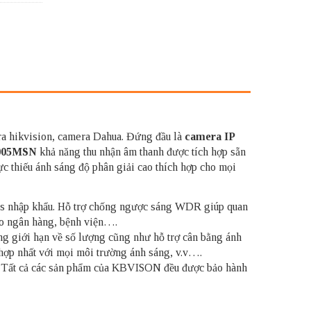
era hikvision, camera Dahua. Đứng đầu là
camera IP
005MSN
khả năng thu nhận âm thanh được tích hợp sẵn
c thiếu ánh sáng độ phân giải cao thích hợp cho mọi
eries nhập khẩu. Hỗ trợ chống ngược sáng WDR giúp quan
vào ngân hàng, bệnh viện….
giới hạn về số lượng cũng như hỗ trợ cân bằng ánh
hợp nhất với mọi môi trường ánh sáng, v.v….
ể. Tất cả các sản phẩm của KBVISON đều được bảo hành