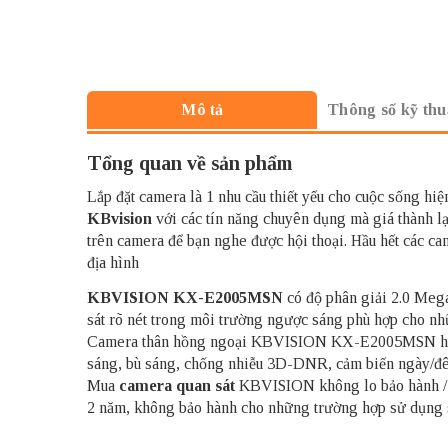
Thông số kỹ thu
Mô tả
Tổng quan về sản phẩm
Lắp đặt camera là 1 nhu cầu thiết yếu cho cuộc sống h
KBvision
với các tín năng chuyên dụng mà giá thành lạ
trên camera để bạn nghe được hội thoại. Hầu hết các ca
địa hình
KBVISION KX-E2005MSN
có độ phân giải 2.0 Mega
sát rõ nét trong môi trường ngược sáng phù hợp cho nh
Camera thân hồng ngoại KBVISION KX-E2005MSN hỗ trợ
sáng, bù sáng, chống nhiễu 3D-DNR, cảm biến ngày/đêm
Mua
camera quan sát
KBVISION không lo bảo hành / P
2 năm, không bảo hành cho những trường hợp sử dụng 