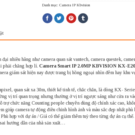
Danh mục:
Camera IP Kbvision
ật
iện đại nhiều hãng như camera quan sát vantech, camera questek, cam
i phải chăng hợp lí.
Camera Smart IP 2.0MP KBVISION KX-E2
mera giám sát hiện nay được trang bị hồng ngoại nhìn đêm hay khu vự
pixel, quan sát xa 30m, thiết kế tinh tế, chắc chắn, là dòng KX- S
ững vị trí quan trọng nhưng thường ở vị trí ngược sáng như cửa ra 
 chức năng Counting people chuyên dùng độ chính xác cao, không 
 giúp camera tự động điều chỉnh hình ảnh và màu sắc đẹp nhất phù 
hù hợp với dự án / Giá có thể giảm thêm tuỳ theo từng dự án cụ th
sai hướng dẫn của nhà sản xuất…