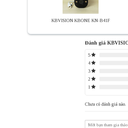
KBVISION KBONE KN-B41F
Đánh giá KBVIS
5
4
3
2
1
Chưa có đánh giá nào.