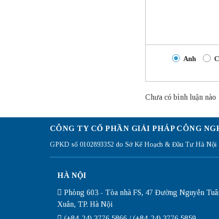
Anh
C
Chưa có bình luận nào
CÔNG TY CỔ PHẦN GIẢI PHÁP CÔNG NG
GPKD số 0102893352 do Sở Kế Hoạch & Đầu Tư Hà Nội c
HÀ NỘI
Phòng 603 - Tòa nhà FS, 47 Đường Nguyễn Tuâ
Xuân, TP. Hà Nội
(+84-24) 3776 5866 / (+84-24) 3776 5859