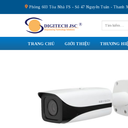
Skip
Phòng 603 Tòa Nhà FS - Số 47 Nguyễn Tuân - Thanh X
to
content
Tìm
kiếm:
TRANG CHỦ
GIỚI THIỆU
THƯƠNG HI