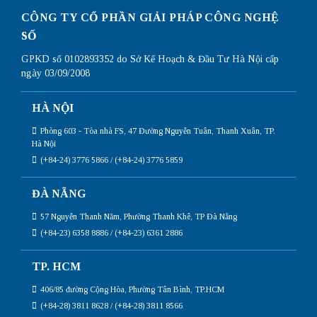
CÔNG TY CỔ PHẦN GIẢI PHÁP CÔNG NGHỆ
SỐ
GPKD số 0102893352 do Sở Kế Hoạch & Đầu Tư Hà Nội cấp
ngày 03/09/2008
HÀ NỘI
Phòng 603 - Tòa nhà FS, 47 Đường Nguyễn Tuân, Thanh Xuân, TP.
Hà Nội
(+84-24) 3776 5866 / (+84-24) 3776 5859
ĐÀ NẴNG
57 Nguyễn Thanh Năm, Phường Thanh Khê, TP Đà Nẵng
(+84-23) 6358 8886 / (+84-23) 6361 2886
TP. HCM
406/85 đường Cộng Hòa, Phường Tân Bình, TP.HCM
(+84-28) 3811 8628 / (+84-28) 3811 8566