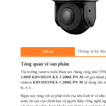
Thông số kỹ thu
Mô tả
Tổng quan về sản phẩm
Thị trường camera miền Nam nói chung cũng như TPHCM
2.0MP KBVISION KX-C2006CPN-M
với giá thành
camera
KBVISIONKX-C2006CPN-M
sử dụng cho m
ty,..v..v…
Ngày nay cùng với sự phát triển của nền kinh tế và nhu 
ninh, tài sản của chính bạn và người thân, công nghệ n