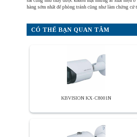
sát cũng như thấy được khuôn mặt những ai xuất hiện ở 
hàng sớm nhất để phòng tránh cũng như làm chứng cứ t
CÓ THỂ BẠN QUAN TÂM
KBVISION KX-C8001N