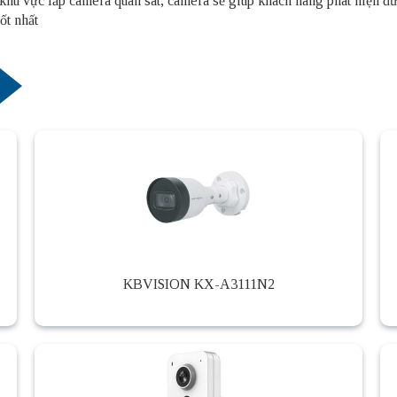
khu vực lắp camera quan sát, camera sẽ giúp khách hàng phát hiện đư
ốt nhất
KBVISION KX-A3111N2