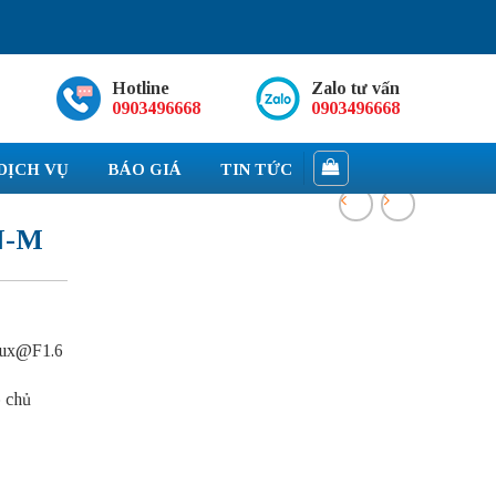
Hotline
Zalo tư vấn
0903496668
0903496668
DỊCH VỤ
BÁO GIÁ
TIN TỨC
N-M
2Lux@F1.6
o chủ