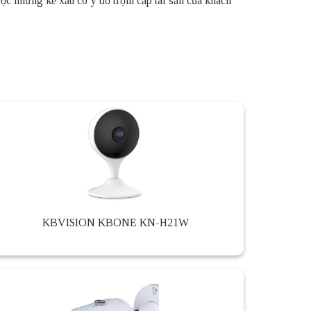
ợc những kẻ xấu có ý đồ trộm cắp tài sản của khách
KBVISION KBONE KN-H21W