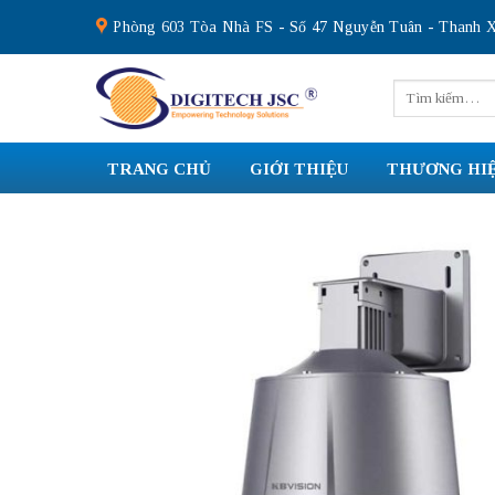
Skip
Phòng 603 Tòa Nhà FS - Số 47 Nguyễn Tuân - Thanh X
to
content
Tìm
kiếm:
TRANG CHỦ
GIỚI THIỆU
THƯƠNG HI