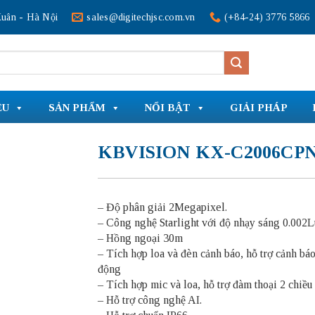
uân - Hà Nội
sales@digitechjsc.com.vn
(+84-24) 3776 5866
ỆU
SẢN PHẨM
NỔI BẬT
GIẢI PHÁP
KBVISION KX-C2006CP
– Độ phân giải 2Megapixel.
– Công nghệ Starlight với độ nhạy sáng 0.00
– Hồng ngoại 30m
– Tích hợp loa và đèn cảnh báo, hỗ trợ cảnh bá
động
– Tích hợp mic và loa, hỗ trợ đàm thoại 2 chiều
– Hỗ trợ công nghệ AI.