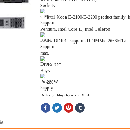
Intel Xeon E-2100/E-2200 product family, I
Pentium, Intel Core i3, Intel Celeron
4 x DDR4 , supports UDIMMs, 2666MT/s,
max.
4 x 3.5″
250W
Danh mục:
Máy chủ server DELL
ật