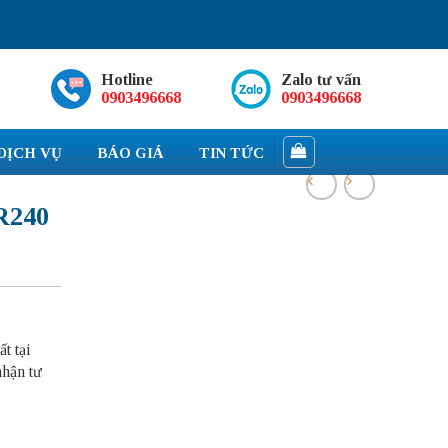
Hotline
Zalo tư vấn
0903496668
0903496668
DỊCH VỤ
BÁO GIÁ
TIN TỨC
R240
t tại
nhận tư