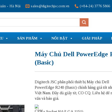
uân - Hà Nội
sales@digitechjsc.com.vn
(+84-24) 3776 5866
ỆU
SẢN PHẨM
NỔI BẬT
GIẢI PHÁP
Máy Chủ Dell PowerEdge 
(Basic)
Digitech JSC phân phối thiết bị Máy chủ Dell
PowerEdge R240 (Basic) chính hãng giá tốt nhấ
Việt Nam. Đầy đủ giấy tờ, CO CQ. Liên hệ để 
vấn và báo giá.
1 x Socket H4 (LGA 1151)