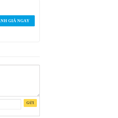
NH GIÁ NGAY
GỬI