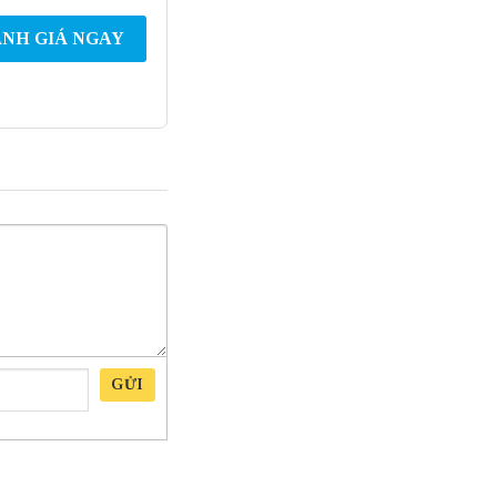
NH GIÁ NGAY
GỬI