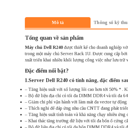
Thông số kỹ thu
Mô tả
Tổng quan về sản phẩm
Máy chủ Dell R240
được thiết kế cho doanh nghiệp với
trong một máy chủ Server Rack 1U. Được cung cấp bởi
xuất triển khai nhiều khối lượng công việc như lưu trữ 
Đặc điểm nổi bật?
1.Server Dell R240 có tính năng, đặc điểm sau
– Tăng hiệu suất với số lượng lõi cao hơn tới 50% * .
– Bộ dữ liệu địa chỉ có tối đa DIMM DDR4 và tối đa
– Giảm chi phí vận hành với làm mát đa vector tự động t
– Thích nghi để đáp ứng nhu cầu CNTT đang phát triển 
– Tăng hiệu suất tính toán và khả năng chạy nhiều ứng 
– Khai thác tăng trưởng dữ liệu với tối đa bốn ổ cứng 
– Bộ dữ liệu địa chỉ có tối đa bốn DIMM DDR4 và tố