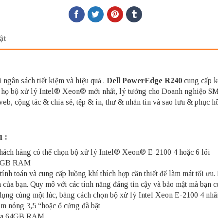
ật
 ngân sách tiết kiệm và hiệu quả .
Dell PowerEdge R240
cung cấp k
 họ bộ xử lý Intel® Xeon® mới nhất, lý tưởng cho Doanh nghiệo SMB
web, cộng tác & chia sẻ, tệp & in, thư & nhắn tin và sao lưu & phục hồ
 :
 Khách hàng có thể chọn bộ xử lý Intel® Xeon® E-2100 4 hoặc 6 lõi
 64GB RAM
ính toán và cung cấp luồng khí thích hợp cần thiết để làm mát tối ưu
của bạn. Quy mô với các tính năng đáng tin cậy và bảo mật mà bạn có
dụng cùng một lúc, bằng cách chọn bộ xử lý Intel Xeon E-2100 4 nhân
cắm nóng 3,5 “hoặc ổ cứng đã bật
i đa 64GB RAM