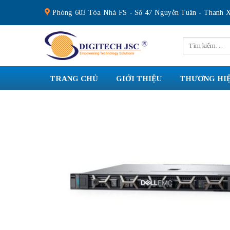
Skip
Phòng 603 Tòa Nhà FS - Số 47 Nguyễn Tuân - Thanh X
to
content
Tìm
kiếm:
TRANG CHỦ
GIỚI THIỆU
THƯƠNG HI