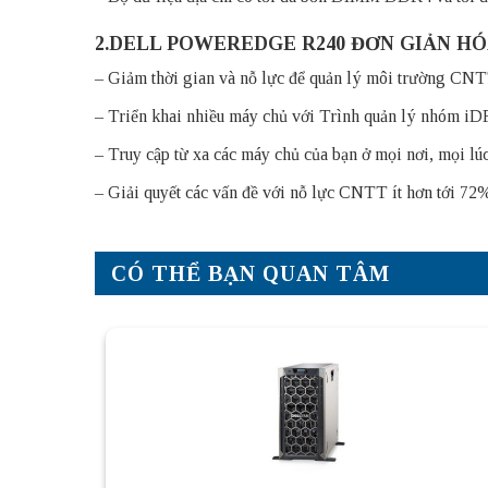
2.DELL POWEREDGE R240 ĐƠN GIẢN HÓ
– Giảm thời gian và nỗ lực để quản lý môi trường CNT
– Triển khai nhiều máy chủ với Trình quản lý nhóm iD
– Truy cập từ xa các máy chủ của bạn ở mọi nơi, mọi 
– Giải quyết các vấn đề với nỗ lực CNTT ít hơn tới 72
CÓ THỂ BẠN QUAN TÂM