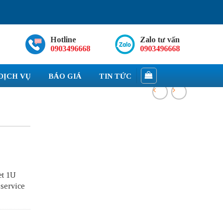
Hotline
Zalo tư vấn
0903496668
0903496668
DỊCH VỤ
BÁO GIÁ
TIN TỨC
et 1U
 service