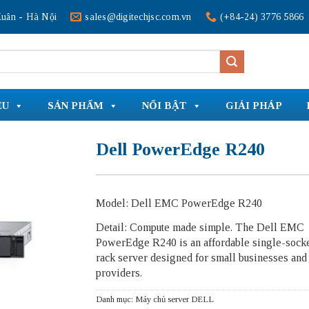
uân - Hà Nội
sales@digitechjsc.com.vn
(+84-24) 3776 5866
ỆU
SẢN PHẨM
NỔI BẬT
GIẢI PHÁP
Dell PowerEdge R240
Model: Dell EMC PowerEdge R240
Detail: Compute made simple. The Dell EMC
PowerEdge R240 is an affordable single-sock
rack server designed for small businesses and
providers.
Danh mục:
Máy chủ server DELL