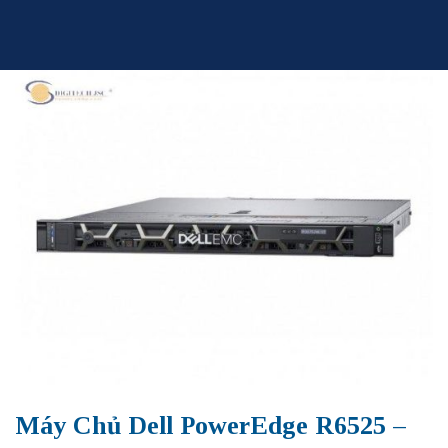
Skip
to
content
Máy Chủ Dell PowerEdge R6525 –