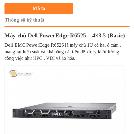
Mô tả
Thông số kỹ thuật
Máy chủ Dell PowerEdge R6525 – 4×3.5 (Basic)
Dell EMC PowerEdge R6525 là
máy chủ
1U có hai ổ cắm ,
mang lại hiệu suất và khả năng cải tiến để xử lý khối lượng
công việc như
HPC
,
VDI
và ảo hóa.