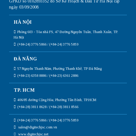
GPKD số 0102893352 do Sở Kế Hoạch & Đầu Tư Hà Nội cấp
ngày 03/09/2008
HÀ NỘI
Phòng 603 - Tòa nhà FS, 47 Đường Nguyễn Tuân, Thanh Xuân, TP.
Hà Nội
(+84-24) 3776 5866 / (+84-24) 3776 5859
ĐÀ NẴNG
57 Nguyễn Thanh Năm, Phường Thanh Khê, TP Đà Nẵng
(+84-23) 6358 8886 / (+84-23) 6361 2886
TP. HCM
406/85 đường Cộng Hòa, Phường Tân Bình, TP.HCM
(+84-28) 3811 8628 / (+84-28) 3811 8566
(+84-24) 3776 5866 / (+84-24) 3776 5859
sales@digitechjsc.com.vn
www.digitechjsc.net