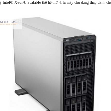
 Intel® Xeon® Scalable thế hệ thứ 4, là
máy chủ
dạng tháp dành cho