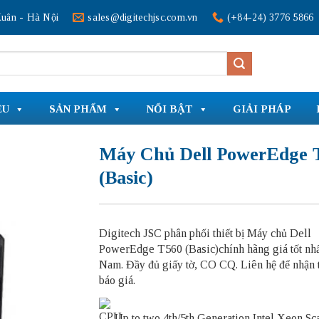
uân - Hà Nội
sales@digitechjsc.com.vn
(+84-24) 3776 5866
ỆU
SẢN PHẨM
NỔI BẬT
GIẢI PHÁP
Máy Chủ Dell PowerEdge 
(Basic)
Digitech JSC phân phối thiết bị Máy chủ Dell
PowerEdge T560 (Basic)chính hãng giá tốt nhất
Nam. Đầy đủ giấy tờ, CO CQ. Liên hệ để nhận 
báo giá.
Up to two 4th/5th Generation Intel Xeon Sc