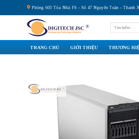
Skip
Phòng 603 Tòa Nhà FS - Số 47 Nguyễn Tuân - Thanh X
to
content
Tìm
kiếm:
TRANG CHỦ
GIỚI THIỆU
THƯƠNG HI