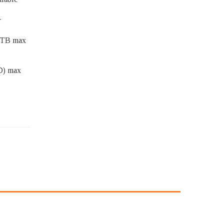
r
 TB max
D) max