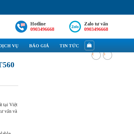
Hotline
Zalo tư vấn
0903496668
0903496668
DỊCH VỤ
BÁO GIÁ
TIN TỨC
T560
 tại Việt
tư vấn và
alable