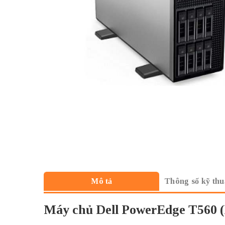
Thông số kỹ thu
Mô tả
Máy chủ Dell PowerEdge T560 (