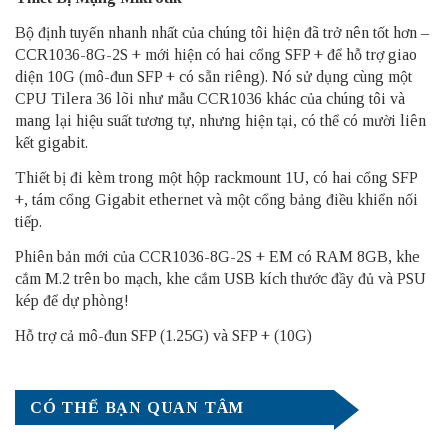
Bộ định tuyến nhanh nhất của chúng tôi hiện đã trở nên tốt hơn –
CCR1036-8G-2S + mới hiện có hai cổng SFP + để hỗ trợ giao
diện 10G (mô-đun SFP + có sẵn riêng). Nó sử dụng cùng một
CPU Tilera 36 lõi như mẫu CCR1036 khác của chúng tôi và
mang lại hiệu suất tương tự, nhưng hiện tại, có thể có mười liên
kết gigabit.
Thiết bị đi kèm trong một hộp rackmount 1U, có hai cổng SFP
+, tám cổng Gigabit ethernet và một cổng bảng điều khiển nối
tiếp.
Phiên bản mới của CCR1036-8G-2S + EM có RAM 8GB, khe
cắm M.2 trên bo mạch, khe cắm USB kích thước đầy đủ và PSU
kép để dự phòng!
Hỗ trợ cả mô-đun SFP (1.25G) và SFP + (10G)
CÓ THỂ BẠN QUAN TÂM