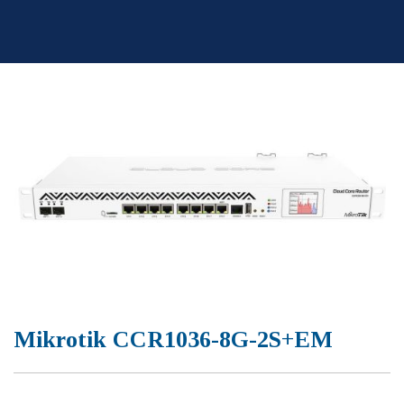
Skip
to
content
Mikrotik CCR1036-8G-2S+EM