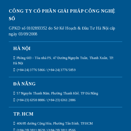
CÔNG TY CỔ PHẦN GIẢI PHÁP CÔNG NGHỆ
SỐ
GPKD số 0102893352 do Sở Kế Hoạch & Đầu Tư Hà Nội cấp
ngày 03/09/2008
HÀ NỘI
Phòng 603 - Tòa nhà FS, 47 Đường Nguyễn Tuân, Thanh Xuân, TP.
Hà Nội
(+84-24) 3776 5866 / (+84-24) 3776 5859
ĐÀ NẴNG
57 Nguyễn Thanh Năm, Phường Thanh Khê, TP Đà Nẵng
(+84-23) 6358 8886 / (+84-23) 6361 2886
TP. HCM
406/85 đường Cộng Hòa, Phường Tân Bình, TP.HCM
(+84-28) 3811 8628 / (+84-28) 3811 8566