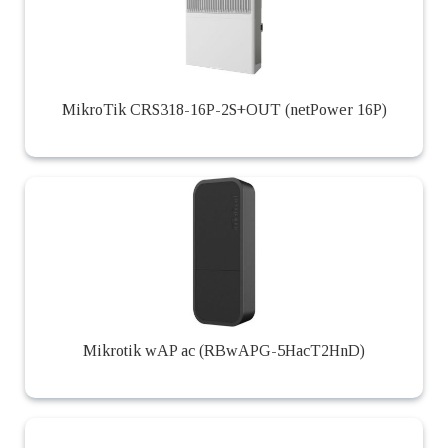
MikroTik CRS318-16P-2S+OUT (netPower 16P)
Mikrotik wAP ac (RBwAPG-5HacT2HnD)