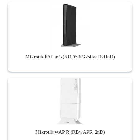
Mikrotik hAP ac3 (RBD53iG-5HacD2HnD)
Mikrotik wAP R (RBwAPR-2nD)