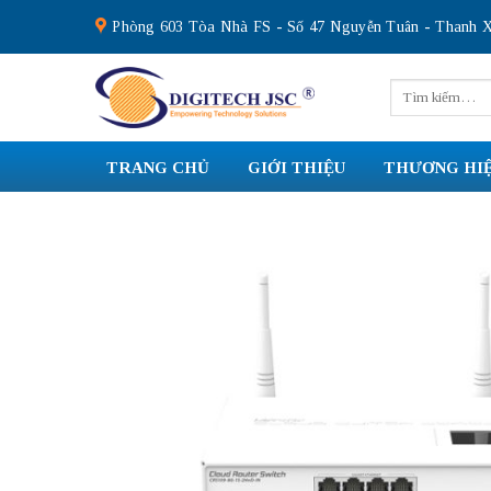
Skip
Phòng 603 Tòa Nhà FS - Số 47 Nguyễn Tuân - Thanh X
to
content
Tìm
kiếm:
TRANG CHỦ
GIỚI THIỆU
THƯƠNG HI