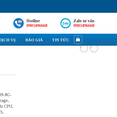
Hotline
Zalo tư vấn
0903496668
0903496668
DỊCH VỤ
BÁO GIÁ
TIN TỨC
109-8G-
cage,
Hz CPU,
5,