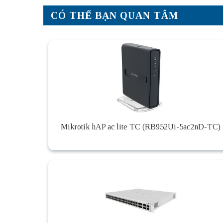
CÓ THỂ BẠN QUAN TÂM
Mikrotik hAP ac lite TC (RB952Ui-5ac2nD-TC)