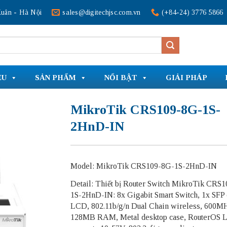
uân - Hà Nội
sales@digitechjsc.com.vn
(+84-24) 3776 5866
ỆU
SẢN PHẨM
NỔI BẬT
GIẢI PHÁP
MikroTik CRS109-8G-1S-
2HnD-IN
Model: MikroTik CRS109-8G-1S-2HnD-IN
Detail: Thiết bị Router Switch MikroTik CRS
1S-2HnD-IN: 8x Gigabit Smart Switch, 1x SFP 
LCD, 802.11b/g/n Dual Chain wireless, 600M
128MB RAM, Metal desktop case, RouterOS L