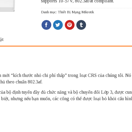
supports 10-57V, 802.3af/at compliant.
Danh mục:
Thiết Bị Mạng Mikrotik
ật
m mới “kích thước nhỏ chi phí thấp” trong loạt CRS của chúng tôi. N
hủ theo chuẩn 802.3af.
của bộ định tuyến đầy đủ chức năng và bộ chuyển đổi Lớp 3, được cun
biệt, nhưng nếu bạn muốn, các cổng có thể được loại bỏ khỏi cấu hìn