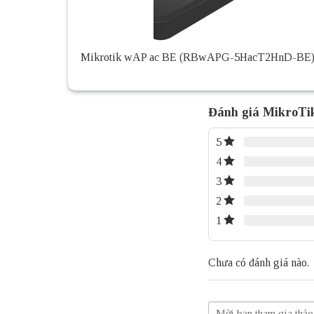
Mikrotik wAP ac BE (RBwAPG-5HacT2HnD-BE
Đánh giá MikroT
5
4
3
2
1
Chưa có đánh giá nào.