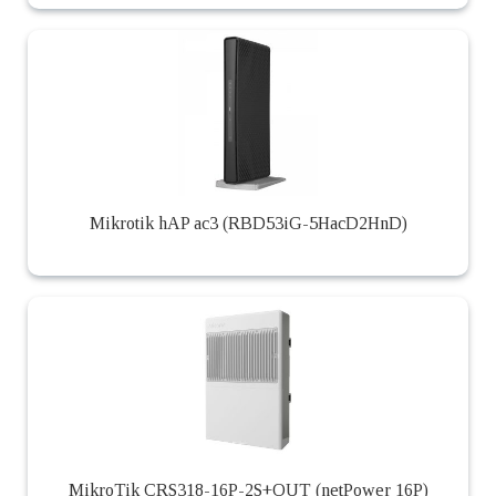
Mikrotik hAP ac3 (RBD53iG-5HacD2HnD)
MikroTik CRS318-16P-2S+OUT (netPower 16P)