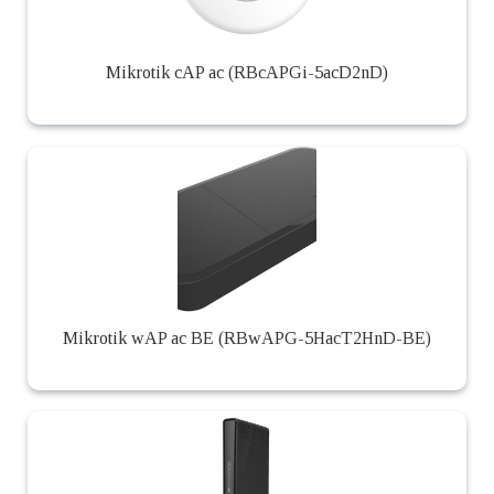
Mikrotik cAP ac (RBcAPGi-5acD2nD)
Mikrotik wAP ac BE (RBwAPG-5HacT2HnD-BE)