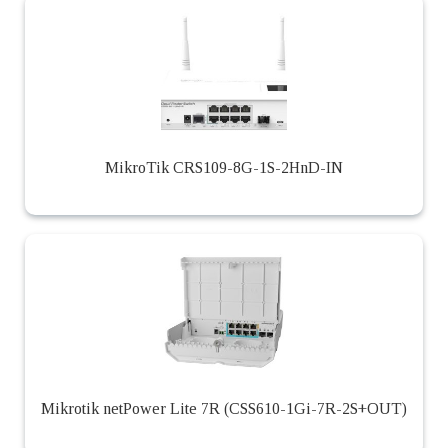
MikroTik CRS109-8G-1S-2HnD-IN
Mikrotik netPower Lite 7R (CSS610-1Gi-7R-2S+OUT)