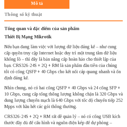
Mô tả
Thông số kỹ thuật
Tổng quan và đặc điểm của sản phẩm
Thiết Bị Mạng Mikrotik
Nếu bạn đang làm việc với lượng dữ liệu đáng kể – như cung
cấp quyền truy cập Internet hoặc duy trì một trung tâm dữ liệu
khổng lồ – thì đây là bản nâng cấp hoàn hảo cho thiết lập của
bạn. CRS326-24S + 2Q + RM là sản phẩm đầu tiên của chúng
tôi có cổng QSFP + 40 Gbps cho kết nối cáp quang nhanh và ổn
định đáng kể.
Nhìn chung, nó có hai cổng QSFP + 40 Gbps và 24 cổng SFP +
10 Gbps, cung cấp tổng thông lượng không chặn là 320 Gbps và
dung lượng chuyển mạch là 640 Gbps với tốc độ chuyển tiếp 252
Mpps với hầu hết các gói thông thường.
CRS326-24S + 2Q + RM rất dễ quản lý – nó có cổng USB kích
thước đầy đủ để cấu hình và nguồn điện kép để dự phòng –