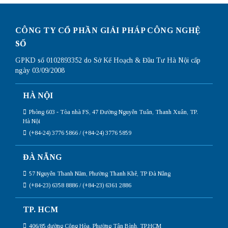
CÔNG TY CỔ PHẦN GIẢI PHÁP CÔNG NGHỆ
SỐ
GPKD số 0102893352 do Sở Kế Hoạch & Đầu Tư Hà Nội cấp
ngày 03/09/2008
HÀ NỘI
Phòng 603 - Tòa nhà FS, 47 Đường Nguyễn Tuân, Thanh Xuân, TP.
Hà Nội
(+84-24) 3776 5866 / (+84-24) 3776 5859
ĐÀ NẴNG
57 Nguyễn Thanh Năm, Phường Thanh Khê, TP Đà Nẵng
(+84-23) 6358 8886 / (+84-23) 6361 2886
TP. HCM
406/85 đường Cộng Hòa, Phường Tân Bình, TP.HCM