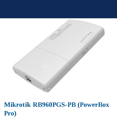
Skip
to
content
Mikrotik RB960PGS-PB (PowerBox
Pro)