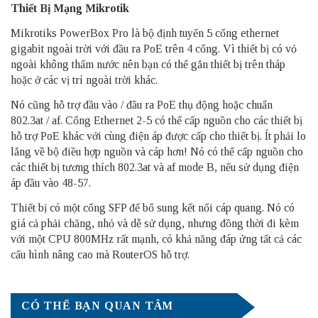
Thiết Bị Mạng Mikrotik
Mikrotiks PowerBox Pro là bộ định tuyến 5 cổng ethernet
gigabit ngoài trời với đầu ra PoE trên 4 cổng. Vì thiết bị có vỏ
ngoài không thấm nước nên bạn có thể gắn thiết bị trên tháp
hoặc ở các vị trí ngoài trời khác.
Nó cũng hỗ trợ đầu vào / đầu ra PoE thụ động hoặc chuẩn
802.3at / af. Cổng Ethernet 2-5 có thể cấp nguồn cho các thiết bị
hỗ trợ PoE khác với cùng điện áp được cấp cho thiết bị. Ít phải lo
lắng về bộ điều hợp nguồn và cáp hơn! Nó có thể cấp nguồn cho
các thiết bị tương thích 802.3at và af mode B, nếu sử dụng điện
áp đầu vào 48-57.
Thiết bị có một cổng SFP để bổ sung kết nối cáp quang. Nó có
giá cả phải chăng, nhỏ và dễ sử dụng, nhưng đồng thời đi kèm
với một CPU 800MHz rất mạnh, có khả năng đáp ứng tất cả các
cấu hình nâng cao mà RouterOS hỗ trợ.
CÓ THỂ BẠN QUAN TÂM