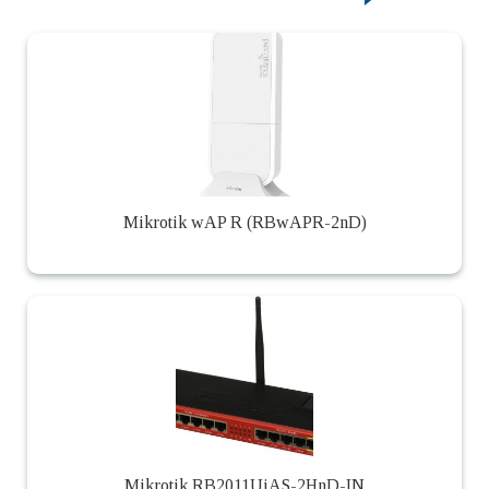
Mikrotik wAP R (RBwAPR-2nD)
Mikrotik RB2011UiAS-2HnD-IN