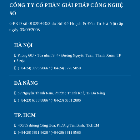
CÔNG TY CỔ PHẦN GIẢI PHÁP CÔNG NGHỆ
SỐ
GPKD số 0102893352 do Sở Kế Hoạch & Đầu Tư Hà Nội cấp
ngày 03/09/2008
HÀ NỘI
Phòng 603 - Tòa nhà FS, 47 Đường Nguyễn Tuân, Thanh Xuân, TP.
Hà Nội
(+84-24) 3776 5866 / (+84-24) 3776 5859
ĐÀ NẴNG
57 Nguyễn Thanh Năm, Phường Thanh Khê, TP Đà Nẵng
(+84-23) 6358 8886 / (+84-23) 6361 2886
TP. HCM
406/85 đường Cộng Hòa, Phường Tân Bình, TP.HCM
(+84-28) 3811 8628 / (+84-28) 3811 8566