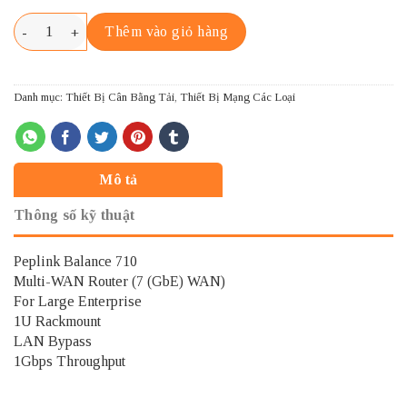
PEPLINK BALANCE 710 số lượng
Thêm vào giỏ hàng
Danh mục:
Thiết Bị Cân Bằng Tải
,
Thiết Bị Mạng Các Loại
Mô tả
Thông số kỹ thuật
Peplink Balance 710
Multi-WAN Router (7 (GbE) WAN)
For Large Enterprise
1U Rackmount
LAN Bypass
1Gbps Throughput