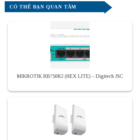
CÓ THỂ BẠN QUAN TÂM
MIKROTIK RB750R2 (HEX LITE) – Digitech JSC