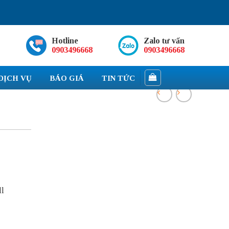
Hotline
Zalo tư vấn
0903496668
0903496668
DỊCH VỤ
BÁO GIÁ
TIN TỨC
ll