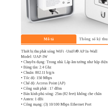
Thông số kỹ thu
Mô tả
Thiết bị thu phát sóng WiFi -UniFi® AP In-Wall
Model: UAP-IW
• Chuyên dụng: Trong nhà. Lắp âm tường như hộp điện
• Băng tần: 2.4 Ghz
• Chuẩn: 802.11 b/g/n
• Tốc độ: 150 Mbps
• Chế độ: Access Point (AP)
• Công suất phát : 17 dBm
• Bán kính phủ sóng: 25m (82 feet) không che chắn
• Anten: 1 dBi
• Cổng mạng: (3) 10/100 Mbps Ethernet Port