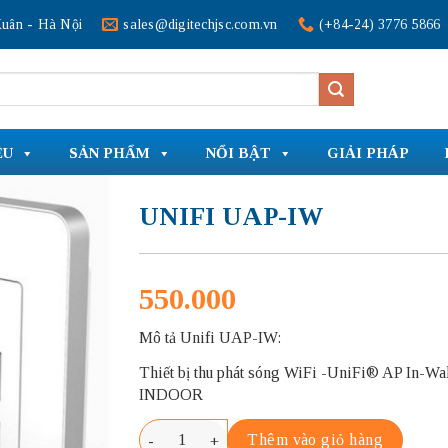
uân - Hà Nội
sales@digitechjsc.com.vn
(+84-24) 3776 5866
ỆU
SẢN PHẨM
NỔI BẬT
GIẢI PHÁP
UNIFI UAP-IW
550.000
Mô tả Unifi UAP-IW:
Thiết bị thu phát sóng WiFi -UniFi® AP In-Wa
INDOOR
UNIFI UAP-IW số lượng
Thêm vào giỏ hàng