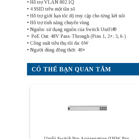
• Hỗ trợ VLAN 802.1Q
• 4 SSID trên một tần số
• Hỗ trợ giới hạn tốc độ truy cập cho từng kết nối
• Hỗ trợ tính năng chuyển vùng
• Nguồn: sử dụng nguồn của Switch UniFi®
• PoE Out: 48V Pass-Through (Pins 1, 2+; 3, 6-)
• Công suất tiêu thụ tối đa: 6W
• Người dùng đồng thời: 40+
CÓ THỂ BẠN QUAN TÂM
UniFi Switch Pro Aggregation (USW-Pro-