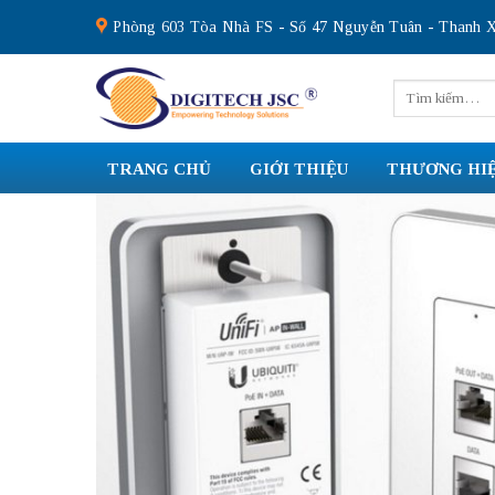
Skip
Phòng 603 Tòa Nhà FS - Số 47 Nguyễn Tuân - Thanh X
to
content
Tìm
kiếm:
TRANG CHỦ
GIỚI THIỆU
THƯƠNG HI