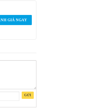
NH GIÁ NGAY
GỬI