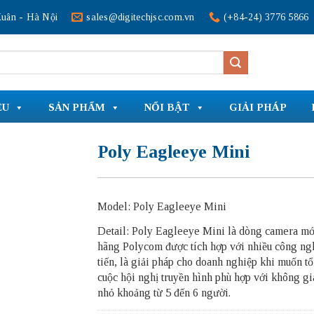
uân - Hà Nội
sales@digitechjsc.com.vn
(+84-24) 3776 5866
ỆU
SẢN PHẨM
NỔI BẬT
GIẢI PHÁP
Poly Eagleeye Mini
Model: Poly Eagleeye Mini
Detail: Poly Eagleeye Mini là dòng camera mớ
hãng Polycom được tích hợp với nhiều công ngh
tiến, là giải pháp cho doanh nghiệp khi muốn t
cuộc hội nghị truyền hình phù hợp với không g
nhỏ khoảng từ 5 đến 6 người.