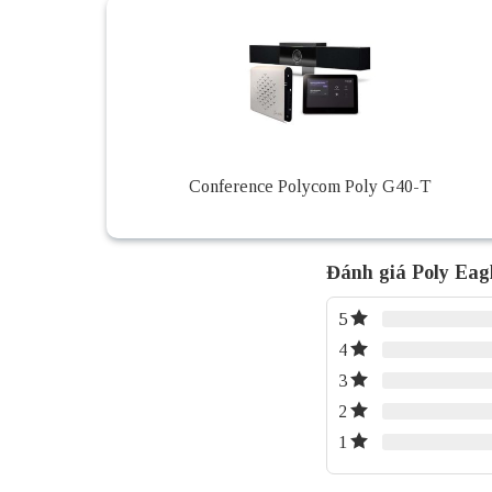
Conference Polycom Poly G40-T
Đánh giá Poly Eag
5
4
3
2
1