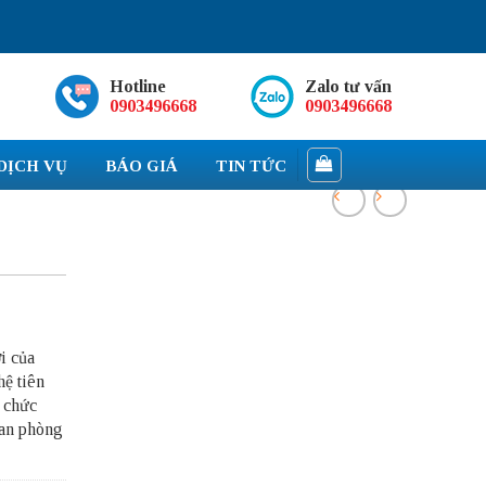
Hotline
Zalo tư vấn
0903496668
0903496668
DỊCH VỤ
BÁO GIÁ
TIN TỨC
i của
ệ tiên
ổ chức
ian phòng