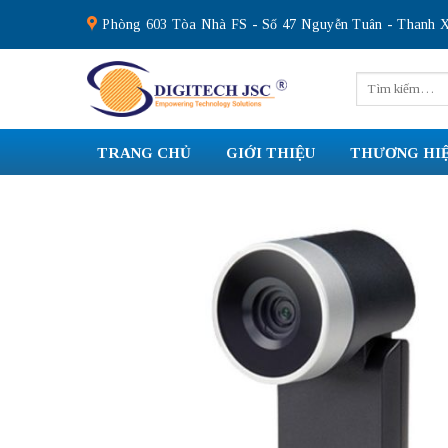
Skip
Phòng 603 Tòa Nhà FS - Số 47 Nguyễn Tuân - Thanh X
to
content
Tìm
kiếm:
TRANG CHỦ
GIỚI THIỆU
THƯƠNG HI