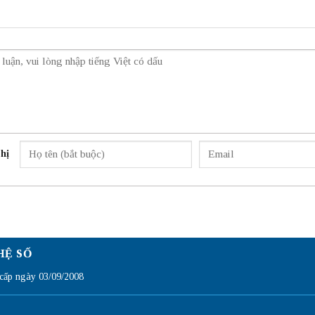
hị
HỆ SỐ
ấp ngày 03/09/2008