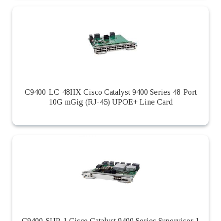
C9400-LC-48HX Cisco Catalyst 9400 Series 48-Port
10G mGig (RJ-45) UPOE+ Line Card
C9400-SUP-1 Cisco Catalyst 9400 Series Supervisor 1