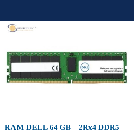
Skip
to
content
RAM DELL 64 GB – 2Rx4 DDR5