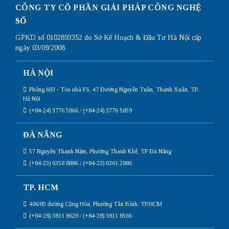
CÔNG TY CỔ PHẦN GIẢI PHÁP CÔNG NGHỆ
SỐ
GPKD số 0102893352 do Sở Kế Hoạch & Đầu Tư Hà Nội cấp
ngày 03/09/2008
HÀ NỘI
Phòng 603 - Tòa nhà FS, 47 Đường Nguyễn Tuân, Thanh Xuân, TP.
Hà Nội
(+84-24) 3776 5866 / (+84-24) 3776 5859
ĐÀ NẴNG
57 Nguyễn Thanh Năm, Phường Thanh Khê, TP Đà Nẵng
(+84-23) 6358 8886 / (+84-23) 6361 2886
TP. HCM
406/85 đường Cộng Hòa, Phường Tân Bình, TP.HCM
(+84-28) 3811 8628 / (+84-28) 3811 8566