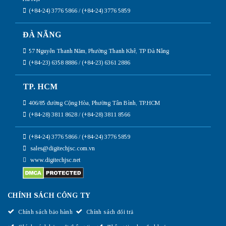
(+84-24) 3776 5866 / (+84-24) 3776 5859
ĐÀ NẴNG
57 Nguyễn Thanh Năm, Phường Thanh Khê, TP Đà Nẵng
(+84-23) 6358 8886 / (+84-23) 6361 2886
TP. HCM
406/85 đường Cộng Hòa, Phường Tân Bình, TP.HCM
(+84-28) 3811 8628 / (+84-28) 3811 8566
(+84-24) 3776 5866 / (+84-24) 3776 5859
sales@digitechjsc.com.vn
www.digitechjsc.net
CHÍNH SÁCH CÔNG TY
Chính sách bảo hành
Chính sách đổi trả