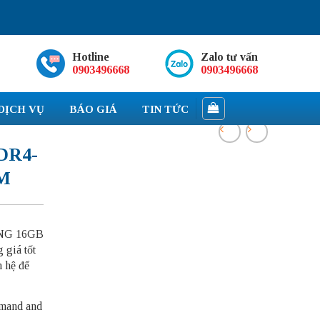
Hotline
Zalo tư vấn
0903496668
0903496668
DỊCH VỤ
BÁO GIÁ
TIN TỨC
DR4-
MM
UNG 16GB
giá tốt
n hệ để
mmand and