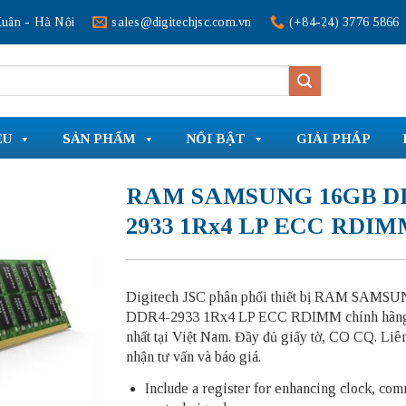
uân - Hà Nội
sales@digitechjsc.com.vn
(+84-24) 3776 5866
ỆU
SẢN PHẨM
NỔI BẬT
GIẢI PHÁP
RAM SAMSUNG 16GB D
2933 1Rx4 LP ECC RDI
Digitech JSC phân phối thiết bị RAM SAMS
DDR4-2933 1Rx4 LP ECC RDIMM chính hãng 
nhất tại Việt Nam. Đầy đủ giấy tờ, CO CQ. Liê
nhận tư vấn và báo giá.
Include a register for enhancing clock, co