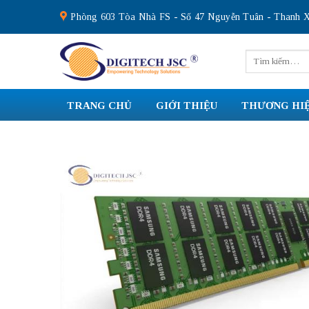
Skip
Phòng 603 Tòa Nhà FS - Số 47 Nguyễn Tuân - Thanh X
to
content
Tìm
kiếm:
TRANG CHỦ
GIỚI THIỆU
THƯƠNG HI