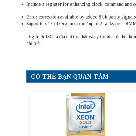
Include a register for enhancing clock, command and c
Error correction available by added 8 bit parity signals
Supports x4 / x8 Organization / up to 2 ranks per DI
Digitech JSC là địa chỉ tốt nhất và uy tín nhất để hệ 
chi tiết.
CÓ THỂ BẠN QUAN TÂM