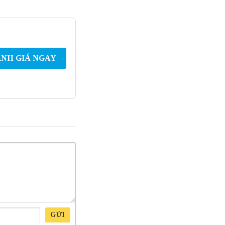
NH GIÁ NGAY
GỬI