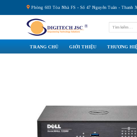
Skip
Phòng 603 Tòa Nhà FS - Số 47 Nguyễn Tuân - Thanh X
to
content
Tìm
kiếm:
TRANG CHỦ
GIỚI THIỆU
THƯƠNG HI