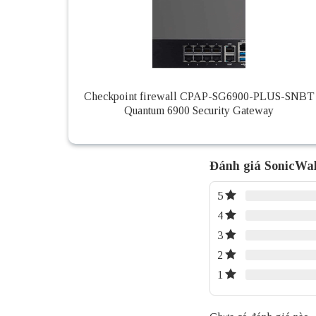
Checkpoint firewall CPAP-SG6900-PLUS-SNBT
Quantum 6900 Security Gateway
Đánh giá SonicWal
5
4
3
2
1