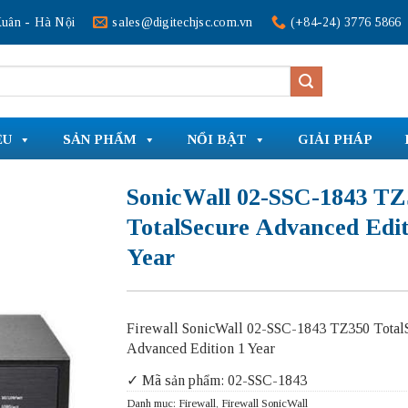
uân - Hà Nội
sales@digitechjsc.com.vn
(+84-24) 3776 5866
ỆU
SẢN PHẨM
NỔI BẬT
GIẢI PHÁP
SonicWall 02-SSC-1843 TZ
TotalSecure Advanced Edit
Year
Firewall SonicWall 02-SSC-1843 TZ350 Total
Advanced Edition 1 Year
✓ Mã sản phẩm: 02-SSC-1843
Danh mục:
Firewall
,
Firewall SonicWall