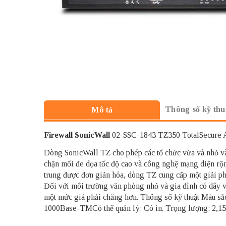
Thông số kỹ thu
Mô tả
Firewall SonicWall
02-SSC-1843 TZ350 TotalSecure A
Dòng SonicWall TZ cho phép các tổ chức vừa và nhỏ và c
chặn mối đe dọa tốc độ cao và công nghệ mạng diện rộn
trung được đơn giản hóa, dòng TZ cung cấp một giải phá
Đối với môi trường văn phòng nhỏ và gia đình có dây 
một mức giá phải chăng hơn. Thông số kỹ thuật Màu s
1000Base-TMCó thể quản lý: Có in. Trọng lượng: 2,15