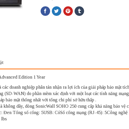
ật
dvanced Edition 1 Year
ác doanh nghiệp phân tán nhận ra lợi ích của giải pháp bảo mật tích
g (SD-WAN) do phần mềm xác định với một loạt các tính năng mạng v
p bảo mật thống nhất với tổng chi phí sở hữu thấp .
và không dây, dòng SonicWall SOHO 250 cung cấp khả năng bảo vệ cấ
ắc: Đen Tổng số cổng: 5USB: CóSố cổng mạng (RJ-45): 5Công nghệ E
 lbs