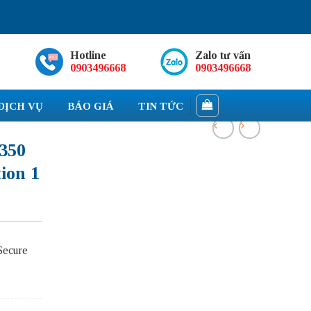
Hotline
Zalo tư vấn
0903496668
0903496668
DỊCH VỤ
BÁO GIÁ
TIN TỨC
350
ion 1
Secure