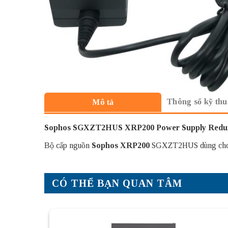
Thông số kỹ thu
Mô tả
Sophos SGXZT2HUS XRP200 Power Supply Redun
Bộ cấp nguồn
Sophos XRP200
SGXZT2HUS dùng cho
CÓ THỂ BẠN QUAN TÂM