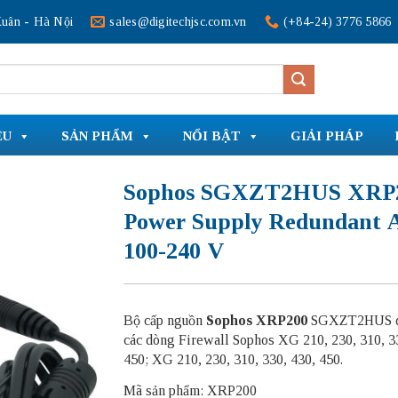
uân - Hà Nội
sales@digitechjsc.com.vn
(+84-24) 3776 5866
ỆU
SẢN PHẨM
NỔI BẬT
GIẢI PHÁP
Sophos SGXZT2HUS XRP
Power Supply Redundant
100-240 V
Bộ cấp nguồn
Sophos XRP200
SGXZT2HUS d
các dòng Firewall Sophos XG 210, 230, 310, 3
450; XG 210, 230, 310, 330, 430, 450.
Mã sản phẩm: XRP200