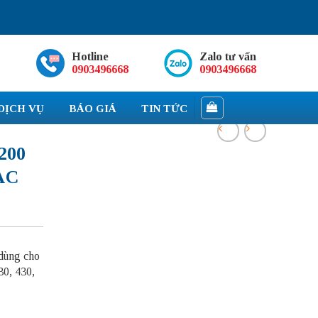
Hotline
Zalo tư vấn
0903496668
0903496668
DỊCH VỤ
BÁO GIÁ
TIN TỨC
200
 AC
ùng cho
30, 430,