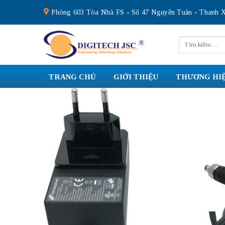
Skip
Phòng 603 Tòa Nhà FS - Số 47 Nguyễn Tuân - Thanh X
to
content
Tìm
kiếm:
TRANG CHỦ
GIỚI THIỆU
THƯƠNG HI