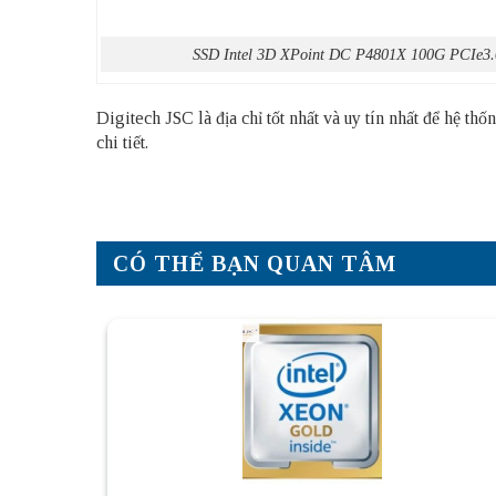
SSD Intel 3D XPoint DC P4801X 100G PCIe
Digitech JSC là địa chỉ tốt nhất và uy tín nhất để hệ 
chi tiết.
CÓ THỂ BẠN QUAN TÂM