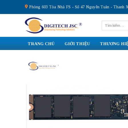
Skip
Phòng 603 Tòa Nhà FS - Số 47 Nguyễn Tuân - Thanh X
to
content
Tìm
kiếm:
TRANG CHỦ
GIỚI THIỆU
THƯƠNG HI