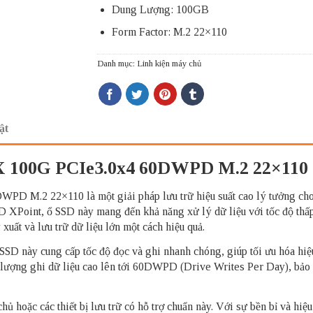
Dung Lượng: 100GB
Form Factor: M.2 22×110
Danh mục:
Linh kiện máy chủ
ật
1X 100G PCIe3.0x4 60DWPD M.2 22×110
M.2 22×110 là một giải pháp lưu trữ hiệu suất cao lý tưởng cho cá
 XPoint, ổ SSD này mang đến khả năng xử lý dữ liệu với tốc độ thấp 
uất và lưu trữ dữ liệu lớn một cách hiệu quả.
SD này cung cấp tốc độ đọc và ghi nhanh chóng, giúp tối ưu hóa hiệu
 lượng ghi dữ liệu cao lên tới 60DWPD (Drive Writes Per Day), bảo 
ủ hoặc các thiết bị lưu trữ có hỗ trợ chuẩn này. Với sự bền bỉ và hi