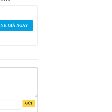
NH GIÁ NGAY
GỬI