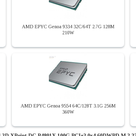
AMD EPYC Genoa 9334 32C/64T 2.7G 128M
210W
,
AMD EPYC Genoa 9554 64C/128T 3.1G 256M
360W
el 3D XPoint DC P4801X 100G PCIe3.0x4 60DWPD M.2 2