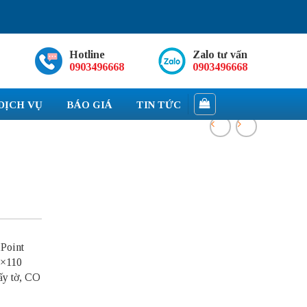
Hotline
Zalo tư vấn
0903496668
0903496668
DỊCH VỤ
BÁO GIÁ
TIN TỨC
XPoint
×110
ấy tờ, CO