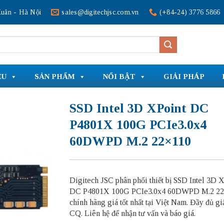
uân - Hà Nội
sales@digitechjsc.com.vn
(+84-24) 3776 5866
ỆU
SẢN PHẨM
NỔI BẬT
GIẢI PHÁP
SSD Intel 3D XPoint DC
P4801X 100G PCIe3.0x4
60DWPD M.2 22×110
Digitech JSC phân phối thiết bị SSD Intel 3D 
DC P4801X 100G PCIe3.0x4 60DWPD M.2 22
chính hãng giá tốt nhất tại Việt Nam. Đầy đủ gi
CQ. Liên hệ để nhận tư vấn và báo giá.