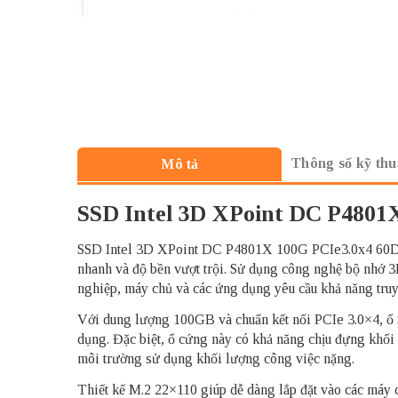
Thông số kỹ thu
Mô tả
SSD Intel 3D XPoint DC P480
SSD Intel 3D XPoint DC P4801X 100G PCIe3.0x4 60DWPD 
nhanh và độ bền vượt trội. Sử dụng công nghệ bộ nhớ 3D
nghiệp, máy chủ và các ứng dụng yêu cầu khả năng truy x
Với dung lượng 100GB và chuẩn kết nối PCIe 3.0×4, ổ S
dụng. Đặc biệt, ổ cứng này có khả năng chịu đựng khối
môi trường sử dụng khối lượng công việc nặng.
Thiết kế M.2 22×110 giúp dễ dàng lắp đặt vào các máy ch