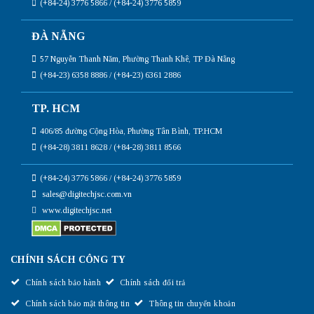
(+84-24) 3776 5866 / (+84-24) 3776 5859
ĐÀ NẴNG
57 Nguyễn Thanh Năm, Phường Thanh Khê, TP Đà Nẵng
(+84-23) 6358 8886 / (+84-23) 6361 2886
TP. HCM
406/85 đường Cộng Hòa, Phường Tân Bình, TP.HCM
(+84-28) 3811 8628 / (+84-28) 3811 8566
(+84-24) 3776 5866 / (+84-24) 3776 5859
sales@digitechjsc.com.vn
www.digitechjsc.net
CHÍNH SÁCH CÔNG TY
Chính sách bảo hành
Chính sách đổi trả
Chính sách bảo mật thông tin
Thông tin chuyển khoản