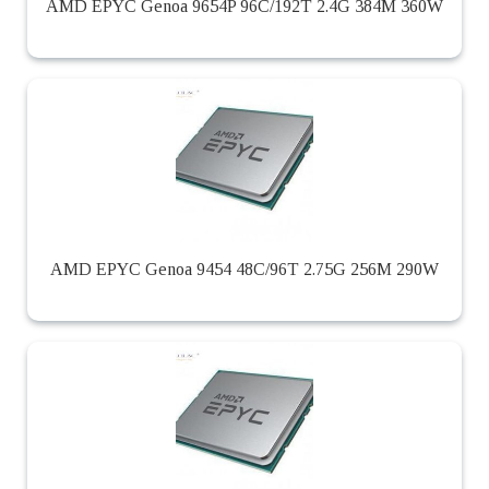
AMD EPYC Genoa 9654P 96C/192T 2.4G 384M 360W
AMD EPYC Genoa 9454 48C/96T 2.75G 256M 290W