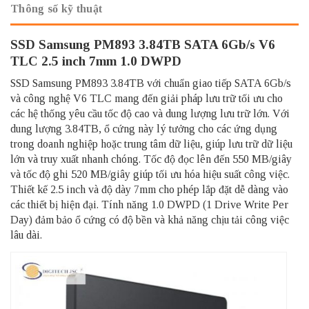
Thông số kỹ thuật
SSD Samsung PM893 3.84TB SATA 6Gb/s V6
TLC 2.5 inch 7mm 1.0 DWPD
SSD Samsung PM893 3.84TB với chuẩn giao tiếp SATA 6Gb/s
và công nghệ V6 TLC mang đến giải pháp lưu trữ tối ưu cho
các hệ thống yêu cầu tốc độ cao và dung lượng lưu trữ lớn. Với
dung lượng 3.84TB, ổ cứng này lý tưởng cho các ứng dụng
trong doanh nghiệp hoặc trung tâm dữ liệu, giúp lưu trữ dữ liệu
lớn và truy xuất nhanh chóng. Tốc độ đọc lên đến 550 MB/giây
và tốc độ ghi 520 MB/giây giúp tối ưu hóa hiệu suất công việc.
Thiết kế 2.5 inch và độ dày 7mm cho phép lắp đặt dễ dàng vào
các thiết bị hiện đại. Tính năng 1.0 DWPD (1 Drive Write Per
Day) đảm bảo ổ cứng có độ bền và khả năng chịu tải công việc
lâu dài.